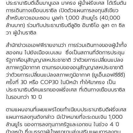
ประธานาธิบดีเอ็มมานูเอล มาครง ผู้นำฝรั่งเศส ได้เริ่มต้น
การเดินทางเยือนบราซิล เปิดตัวแผนการลงทุนสีเขียว
สำหรับชาวแอมะซอน มูลค่า 1,000 ล้านยูโร (40,000
ล้านบาท) ร่วมกับประธานาธิบดีลูอิซ อินาซิโอ ลูลา ดา ซิล
วา ผู้นำบราซิล
สำนักข่าวเอเอฟพีรายงานว่า การร่วมเดินทางของผู้นำทั้ง
สองคน ไปยังเมืองเบเลม ซึ่งเป็นสถานที่จัดการประชุม
รัฐภาคีอนุสัญญาสหประชาชาติ ว่าด้วยการเปลี่ยนแปลง
สภาพภูมิอากาศ ตามกรอบของอนุสัญญาสหประชาชาติ
ว่าด้วยการเปลี่ยนแปลงสภาพภูมิอากาศ (ยูเอ็นเอฟซีซีซี)
ครั้งที่ 30 หรือ COP30 ในปีหน้า ทำให้มาครง เป็น
ประธานาธิบดีคนแรกของฝรั่งเศส ที่เดินทางเยือนบราซิล
ในรอบกว่า 10 ปี
ตามแผนงานที่เผยแพร่โดยทำเนียบประธานาธิบดีฝรั่งเศส
แผนการลงทุนดังกล่าว มีเป้าหมายที่จะระดมเงิน 1,000
ล้านยูโร ของการลงทุนภาครัฐและเอกชน ในช่วง 4 ปี
ข้างหน้า ซึ่งบรรดาผู้นำพยายามส่งเสริมแผนการลงทุน