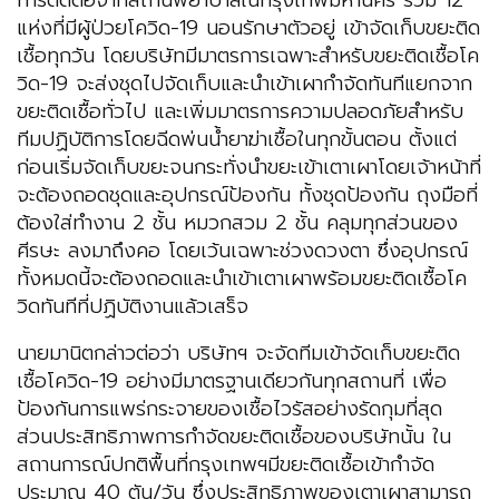
การติดต่อจากสถานพยาบาลในกรุงเทพมหานคร รวม 12
แห่งที่มีผู้ป่วยโควิด-19 นอนรักษาตัวอยู่ เข้าจัดเก็บขยะติด
เชื้อทุกวัน โดยบริษัทมีมาตรการเฉพาะสำหรับขยะติดเชื้อโค
วิด-19 จะส่งชุดไปจัดเก็บและนำเข้าเผากำจัดทันทีแยกจาก
ขยะติดเชื้อทั่วไป และเพิ่มมาตรการความปลอดภัยสำหรับ
ทีมปฏิบัติการโดยฉีดพ่นน้ำยาฆ่าเชื้อในทุกขั้นตอน ตั้งแต่
ก่อนเริ่มจัดเก็บขยะจนกระทั่งนำขยะเข้าเตาเผาโดยเจ้าหน้าที่
จะต้องถอดชุดและอุปกรณ์ป้องกัน ทั้งชุดป้องกัน ถุงมือที่
ต้องใส่ทำงาน 2 ชั้น หมวกสวม 2 ชั้น คลุมทุกส่วนของ
ศีรษะ ลงมาถึงคอ โดยเว้นเฉพาะช่วงดวงตา ซึ่งอุปกรณ์
ทั้งหมดนี้จะต้องถอดและนำเข้าเตาเผาพร้อมขยะติดเชื้อโค
วิดทันทีที่ปฏิบัติงานแล้วเสร็จ
นายมานิตกล่าวต่อว่า บริษัทฯ จะจัดทีมเข้าจัดเก็บขยะติด
เชื้อโควิด-19 อย่างมีมาตรฐานเดียวกันทุกสถานที่ เพื่อ
ป้องกันการแพร่กระจายของเชื้อไวรัสอย่างรัดกุมที่สุด
ส่วนประสิทธิภาพการกำจัดขยะติดเชื้อของบริษัทนั้น ใน
สถานการณ์ปกติพื้นที่กรุงเทพฯมีขยะติดเชื้อเข้ากำจัด
ประมาณ 40 ตัน/วัน ซึ่งประสิทธิภาพของเตาเผาสามารถ