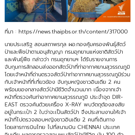
ที่มา : https://news.thaipbs.or.th/content/317000
นายประเสริฐ สอนสถาพรกุล ผอ.กองคุ้มครองพันธุ์สัตว์
ป่าและพืชป่าตามอนุสัญญา กรมอุทยานแห่งชาติสัตว์ป่า
และพันธุ์พืช กล่าวว่า กรมอุทยานฯ ได้รับรายงานการ
จับกุมการลักลอบส่งออกสัตว์ป่าที่ท่าอากาศยานสุวรรณภูมิ
โดยเจ้าหน้าที่ด่านตรวจสัตว์ป่าท่าอากาศยานสุวรรณภูมิร่วม
กับเจ้าหน้าที่ที่เกี่ยวข้อง จับกุมหญิงชาวอินเดีย 2 คน
พร้อมของกลางสัตว์ป่ามีชีวิตจำนวนมาก เนื่องจากเจ้า
หน้าที่ตรวจค้นท่าอากาศยานสุวรรณภูมิ ประจำจุด DIR-
EAST ตรวจค้นด้วยเครื่อง X-RAY พบวัตถุต้องสงสัย
อยู่ในกระเป๋า 2 ใบว่าจะเป็นสัตว์ป่า จึงประสานงานให้เจ้า
หน้าที่ไปตรวจสอบหญิงชาวอินเดีย 2 คนที่เดินทาง
โดยสารการบินไทย ไปที่สนามบิน CHENNAI ประเทศ
อินเดีย ผลการตรวจสอบพบสัตว์ป่ามีชีวิต นับ 100 ตัว