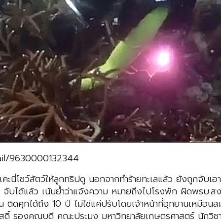
tail/9630000132344
แคะนี่โชว์สัตว์ให้ลูกทริปดู นอกจากทำร้ายทะเลแล้ว ยังถูกจับเอา
้ว จับได้แล้ว เน้นย้ำว่าแจ้งความ หมายถึงไปโรงพัก ผิดพรบ.ส
 ติดคุกได้ถึง 10 ปี ไม่ใช่แค่ปรับโดยเจ้าหน้าที่อุทยานเหมือนส
สดิ์ รองคณบดี คณะประมง มหาวิทยาลัยเกษตรศาสตร์ นักวิชา