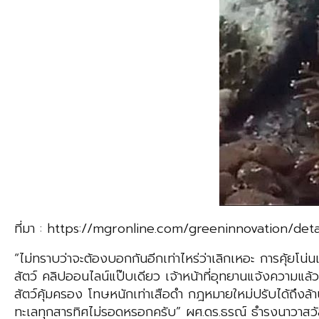
ที่มา : https://mgronline.com/greeninnovation/de
“ไม่ทราบว่าจะต้องบอกกันอีกเท่าไหร่ว่าเลิกเหอะ การคุ้ยโน่น
สัตว์ คลิปออนไลน์แป๊บเดียว เจ้าหน้าที่อุทยานแจ้งความแล
สัตว์คุ้มครอง โทษหนักเท่าเสือดำ กฎหมายใหม่ปรับได้ถึงล้าน
ทะเลทุกสารทิศไม่รอดหรอกครับ” ผศ.ดร.ธรณ์ ธำรงนาวาสวั