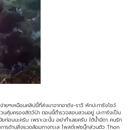
ง่ายๆเหมือนคลิปนี้ที่ส่งมาจากอาดัง-ราวี หักปะการังโชว์
งวนคุ้มครองสัตว์ป่า ตอนนี้ตำรวจสอบสวนอยู่ ปะการังเป็น
มัยก่อนนะครับ เพราะฉะนั้น อย่าทำเลยครับ ใต้น้ำมีตา คนรัก
การด้านสิ่งแวดล้อมทางทะเล โพสต์เฟซบุ๊กส่วนตัว Thon