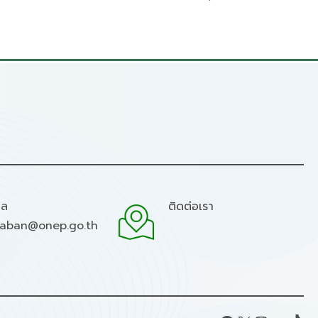
มล
ติดต่อเรา
raban@onep.go.th