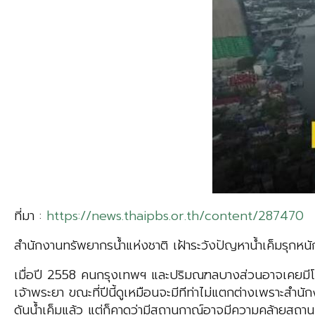
ที่มา :
https://news.thaipbs.or.th/content/287470
สำนักงานทรัพยากรน้ำแห่งชาติ เฝ้าระวังปัญหาน้ำเค็มรุกห
เมื่อปี 2558 คนกรุงเทพฯ และปริมณฑลบางส่วนอาจเคยมีโอกา
เจ้าพระยา ขณะที่ปีนี้ดูเหมือนจะมีทีท่าไม่แตกต่างเพราะสำน
ดันน้ำเค็มแล้ว แต่ก็คาดว่ามีสถานกาณ์อาจมีความคล้ายสถาน