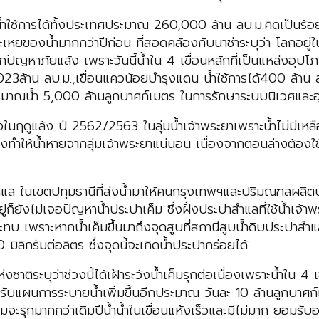
ทศมีน้ำใช้การได้ทั้งประเทศประมาณ 260,000 ล้าน ลบ.ม.คิดเป็
รระเหยของน้ำมากกว่าปีก่อน ที่สอดคล้องกับนาซ่าระบุว่า โลกอย
กปัญหาภัยแล้ง เพราะวันนี้น้ำใน 4 เขื่อนหลักที่เป็นแหล่งอุปโ
ด้ 2,023ล้าน ลบ.ม.,เขื่อนแควน้อยบำรุงแดน น้ำใช้การได้400 ล้าน ล
ีปริมาณน้ำ 5,000 ล้านลูกบาศก์เมตร ในการรักษาระบบนิเวศและอุป
นฤดูแล้ง ปี 2562/2563 ในลุ่มน้ำเจ้าพระยาเพราะน้ำไม่มีเหล
ซึ่งทำให้น้ำหายจากลุ่มเจ้าพระยาแน่นอน เนื่องจากตอนล่างต้อง
ำแล ในเขตปทุมธานีที่ส่งน้ำมาให้คนกรุงเทพฯและปริมณฑลผลิตประ
ู่ก็ยังไม่เจอปัญหาน้ำประปาเค็ม ซึ่งฝั่งประปาสำแลที่ใช้น้ำเจ้
ทบ เพราะหากน้ำเค็มขึ้นมาถึงจุดสูบที่สถานีสูบน้ำดิบประปาสำแ
มิลิกรัมต่อลิตร ซึ่งจุดนี้จะเกิดน้ำประปากร่อยได้
ติระบุว่าช่วงนี้ได้เฝ้าระวังน้ำเค็มรุกต่อเนื่องเพราะน้ำใน 4 
ผนการระบายน้ำเพิ่มขึ้นอีกประมาณ วันละ 10 ล้านลูกบาศก์เมต
ค็มจะรุกมากกว่าเดิมปีน้ำน้ำในเขื่อนแห้งเร็วและมีไม่มาก ยอมรั