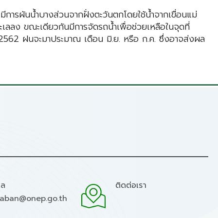
ารผันน้ำบางส่วนจากฝั่งตะวันตกโดยใช้น้ำจากเขื่อนแม่
เลลง ขณะเดียวกันมีการจัดรถน้ำเพื่อช่วยเหลือในจุดที่
 2562 ฝนจะมาประมาณ เดือน มิ.ย. หรือ ก.ค. ซึ่งอาจส่งผล
มล
ติดต่อเรา
raban@onep.go.th