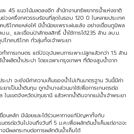
นร้อยละ 45 แนวโน้มลดลงอีก สำนักงานทรัพยากรน้ำแห่งชาติ
ู่ในช่วงครึ่งทศวรรษร้อนที่สุดในรอบ 120 ปี ในหลายประเทศ
ภคบริโภคแหล่งให้ มีน้ำน้อยเพราะฝนแล้ง อย่างเขื่อนภูมิพล
บ.ม., และเขื่อนป่าสักชลสิทธิ์ น้ำใช้การได้235 ล้าน ลบ.ม.
โภคบริโภค ทั่วลุ่มทั้งเจ้าพระยา
ือทำการเกษตร แต่ปัจจุบันพบการเพาะปลูกแล้วกว่า 1.5 ล้าน
ใช้น้ำผลิตน้ำประปา โดยเฉพาะกรุงเทพฯ ที่ต้องสูบน้ำจาก
ปา จะยังมีค่าความเค็มของน้ำไม่เกินมาตรฐาน วันนี้มีค่า
าพระยาเป็นน้ำต้นทุน ถูกนำบางส่วนมาใช้เพื่อการเกษตรต่อ
ล ในเขตจังหวัดปทุมธานี แล้วหากน้ำดิบจากแม่น้ำเจ้าพระยา
เขื่อนหลัก มีน้อยและได้ร่วมหาทางแก้ปัญหาทั้งกับ
รต่อวันไปจนถึงวันที่ 5 ม.ค.เพื่อผลักดันน้ำเค็มแต่อาจจะ
บอาจมีผลกระทบต่อการผลักดันน้ำเค็มได้