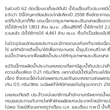
ในช่วงปี 62 ต่อเนื่องมาตั้งแต่ต้นปี น้ำในเขื่อนทั่วประเ
แจ้งว่า ปีนี้ปัญหาภัยแล้งจะใกล้เคียงปี 2558 ซึ่งอัตรากา
แต่ที่น่าจับตาก็คือ ขณะนี้ชาวกรุงเทพฯและปริมณฑลเสี่ยงจา
มีน้ำใช้การได้ 1,803 ล้าน ลบ.ม. ,เขื่อนสิริกิติ์ น้ำใช้การไ
รวมแล้ว มีน้ำใช้การได้ 4,461 ล้าน ลบ.ม. ซึ่งจำเป็นต้องม
ในปัจจุบันแม้กรมชลประทานจะมีการรณรงค์งดทำนาต่อเนื่องใ
ไร่ แต่ถ้ามีการดึงน้ำมาใช้เพื่อการเกษตร น้ำอุปโภคบริโภค 
แม่น้ำเจ้าพระยาเพื่อผลิตน้ำประปาให้กรุงเทพฯและปริมณฑล
แม้วันนี้การผลิตน้ำประปานครหลวงที่สถานีสูบน้ำดิบประปาส
ความเค็มเพียง 0.21 กรัม/ลิตร เพราะยังมีน้ำดันน้ำทะเลได้อย
เนื่อง ซึ่งขณะนี้ยังไม่ส่งผลกระทบแต่ในอนาคตอาจส่งผลกระ
เกิน 0.5 กรัม/ลิตร จะมีผลทำให้มีค่าคลอไรด์สูงมากกว่า 250 
นายสมเกียรติ ประจำวงษ์เลขาธิการสำนักงานทรัพยากรน้ำแห่งชา
กรมชลประทานกับการไฟฟ้าฝ่ายผลิตแห่งประเทศไทยมีการปรับแ
ไม่พอ โดยมีสิ่งบอกเหตุว่าเดือน ม.ค. และเดือน ก.พ.นี้ น้ำเ