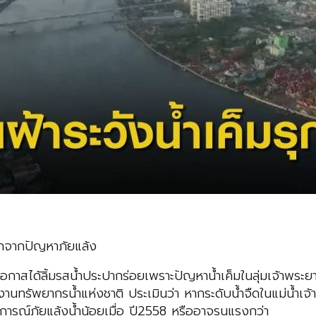
นักจากปัญหาภัยแล้ง
สได้ลิ้มรสน้ำประปากร่อยเพราะปัญหาน้ำเค็มในลุ่มเจ้าพระยารุ
ักงานทรัพยากรน้ำแห่งชาติ ประเมินว่า หากระดับน้ำจืดในแม่น้ำเ
การณ์ภัยแล้งน้ำน้อยเมื่อ ปี2558 หรืออาจรุนแรงกว่า