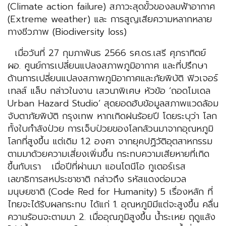
(Climate action failure) สภาวะสุดขั้วของลมฟ้าอากาศ
(Extreme weather) และ การสูญเสียความหลากหลาย
ทางชีวภาพ (Biodiversity loss)
เมื่อวันที่ 27 กุมภาพันธ 2566 รศ.ดร.เสรี ศุภราทิตย์
ผอ. ศูนย์การเปลี่ยนแปลงสภาพภูมิอากาศ และที่ปรึกษา
ด้านการเปลี่ยนแปลงสภาพภูมิอากาศและภัยพิบัติ ฟิวเจอร์
เทลส์ แล็บ กล่าวในงาน เสวนาพิเศษ หัวข้อ ‘ถอดโมเดล
Urban Hazard Studio’ สุดยอดฮับข้อมูลสภาพแวดล้อม
จับตาภัยพิบัติ กรุงเทพ หากเกิดฝนร้อยปี โดยระบุว่า โลก
ทั้งใบกำลังป่วย การเจ็บป่วยของโลกล้วนมาจากอุณหภูมิ
โลกที่สูงขึ้น แต่เดิม 1.2 องศา จากยุคปฏิวัติอุตสาหกรรม
ตามมาด้วยความเสี่ยงเพิ่มขึ้น กระทบความเสียหายที่เกิด
ขึ้นกับเรา เมื่อปีที่ผ่านมา แอนโตนีโอ กูเตอร์เรส
เลขาธิการสหประชาชาติ กล่าวถึง รหัสแดงต่อมวล
มนุษยชาติ (Code Red for Humanity) 5 เรื่องหลัก ที่
ไทยจะได้รับผลกระทบ ได้แก่ 1. อุณหภูมิมีแต่จะสูงขึ้น คลื่น
ความร้อนจะตามมา 2. เมื่ออุณภูมิสูงขึ้น น้ำระเหย ฤดูแล้ง