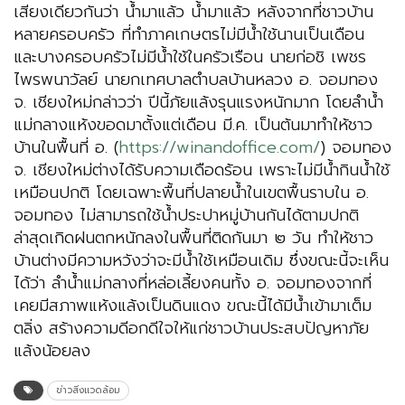
เสียงเดียวกันว่า น้ำมาแล้ว น้ำมาแล้ว หลังจากที่ชาวบ้าน
หลายครอบครัว ที่ทำภาคเกษตรไม่มีน้ำใช้นานเป็นเดือน
และบางครอบครัวไม่มีน้ำใช้ในครัวเรือน นายก่อชิ เพชร
ไพรพนาวัลย์ นายกเทศบาลตำบลบ้านหลวง อ. จอมทอง
จ. เชียงใหม่กล่าวว่า ปีนี้ภัยแล้งรุนแรงหนักมาก โดยลำน้ำ
แม่กลางแห้งขอดมาตั้งแต่เดือน มี.ค. เป็นต้นมาทำให้ชาว
บ้านในพื้นที่ อ. (
https://winandoffice.com/
) จอมทอง
จ. เชียงใหม่ต่างได้รับความเดือดร้อน เพราะไม่มีน้ำกินน้ำใช้
เหมือนปกติ โดยเฉพาะพื้นที่ปลายน้ำในเขตพื้นราบใน อ.
จอมทอง ไม่สามารถใช้น้ำประปาหมู่บ้านกันได้ตามปกติ
ล่าสุดเกิดฝนตกหนักลงในพื้นที่ติดกันมา ๒ วัน ทำให้ชาว
บ้านต่างมีความหวังว่าจะมีน้ำใช้เหมือนเดิม ซึ่งขณะนี้จะเห็น
ได้ว่า ลำน้ำแม่กลางที่หล่อเลี้ยงคนทั้ง อ. จอมทองจากที่
เคยมีสภาพแห้งแล้งเป็นดินแดง ขณะนี้ได้มีน้ำเข้ามาเต็ม
ตลิ่ง สร้างความดีอกดีใจให้แก่ชาวบ้านประสบปัญหาภัย
แล้งน้อยลง
ข่าวสิ่งแวดล้อม