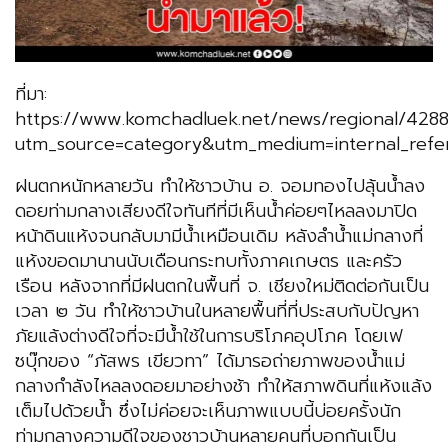
ที่มา:
https://www.komchadluek.net/news/regional/428
utm_source=category&utm_medium=internal_refe
ฝนตกหนักหลายวัน ทำให้ชาวบ้าน อ. จอมทองไปลุ้นน้ำลง
ดอยท่ามกลางเสียงดีใจทันทีที่มีเห็นน้ำค่อยๆไหลลงมาปิด
หน้าดินแห้งจนกลับมามีน้ำเหมือนเดิม หลังลำน้ำแม่กลางที่
แห้งขอดมานานนับเดือนกระทบทั้งภาคเกษตร และครัว
เรือน หลังจากที่มีฝนตกในพื้นที่ จ. เชียงใหม่ติดต่อกันเป็น
เวลา ๒ วัน ทำให้ชาวบ้านในหลายพื้นที่ที่ประสบกับปัญหา
ภัยแล้งต่างดีใจที่จะมีน้ำใช้ในการบริโภคอุปโภค โดยเฟ
ซบุ๊กของ “ภัสพร เขียวทา” ได้มารอถ่ายภาพของน้ำแม่
กลางกำลังไหลลงดอยมาอย่างช้า ทำให้สภาพดินที่แห้งแล้ง
เต็มไปด้วยน้ำ ซึ่งไม่ค่อยจะเห็นภาพแบบนี้บ่อยครั้งนัก
ท่ามกลางความดีใจของชาวบ้านหลายคนที่บอกกันเป็น