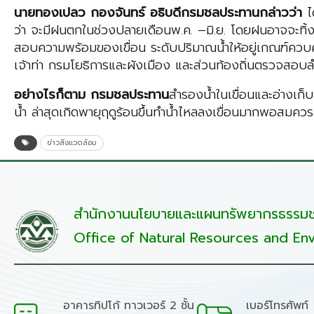
นายทองเปลว
กองจันทร์ อธิบดีกรมชลประทานกล่าวว่า
ไ
ว่า จะมีฝนตกในช่วงปลายเดือนพ.ค. –มิ.ย. โดยฝนอาจจะทิ้งช
สอบความพร้อมของเขื่อน ระดับปริมาณน้ำให้อยู่เกณฑ์ควบคุม
เจ้าท่า กรมโยธิการและผังเมือง และส่วนท้องถิ่นตรวจสอบล
อย่างไรก็ตาม
กรมชลประทาน
สำรองน้ำในเขื่อนและอ่างเก็
น้ำ ล่าสุดเกิดพายุฤดูร้อนขึ้นทำน้ำไหลลงเขื่อนมากพอสมค
ข่าวสิ่งแวดล้อม
สำนักงานนโยบายและแผนทรัพยากรธรรมชา
Office of Natural Resources and Env
อาคารทิปโก้ ทาวเวอร์ 2 ชั้น
เบอร์โทรศัพท์