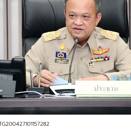
TCATG200427101157282