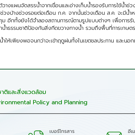
ด้วางแผนจัดสรรน้ำจากเขื่อนและอ่างเก็บน้ำรองรับการใช้น้ำช่วง
่วงบ้างช่วงรอยต่อเดือน ก.ค. จากนั้นช่วงเดือน ส.ค. จะมีน้ำห
 อีกทั้งยังได้จำลองสถานการณ์ตามรูปแบบต่างๆ เพื่อการรับมื
ำน้ำธรรมชาติป้องกันสิ่งกีดขวางทางน้ำ รวมถึงพื้นที่การเกษต
บน้ำให้เพียงพอจนกว่าจะเข้าฤดูฝนทั้งในเขตชลประทาน และนอกเ
วร
ติและสิ่งแวดล้อม
ironmental Policy and Planning
เบอร์โทรสาร
อีเ