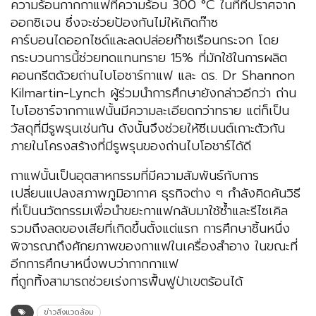
ความร้อนกากกาแฟที่ความร้อน 300 °C ในที่ที่ปราศจาก
ออกซิเจน ซึ่งจะช่วยป้องกันไม่ให้เกิดก๊าซ
คาร์บอนไดออกไซด์และลดปล่อยก๊าซเรือนกระจก โดย
กระบวนการนี้ช่วยทดแทนทราย 15% ที่มักใช้ในการผลิต
คอนกรีตด้วยถ่านไบโอชาร์กาแฟ และ ดร. Dr Shannon
Kilmartin-Lynch ผู้ร่วมนำการศึกษายังกล่าวอีกว่า ถ่าน
ไบโอชาร์จากกาแฟนั้นมีความละเอียดกว่าทราย แต่ก็เป็น
วัสดุที่มีรูพรุนเช่นกัน ดังนั้นจึงช่วยให้ซีเมนต์เกาะตัวกัน
ภายในโครงสร้างที่มีรูพรุนของถ่านไบโอชาร์ได้ดี
กาแฟนั้นเป็นอุตสาหกรรมที่มีความสัมพันธ์กับการ
เปลี่ยนแปลงสภาพภูมิอากาศ ธุรกิจต่าง ๆ กำลังคิดค้นวิธี
ที่เป็นนวัตกรรมเพื่อนำขยะกาแฟกลับมาใช้ซ้ำและรีไซเคิล
รวมถึงลดของเสียที่เกิดขึ้นตั้งแต่แรก การศึกษาชิ้นหนึ่ง
พิจารณาถึงศักยภาพของกาแฟในเครื่องสำอาง ในขณะที่
อีกการศึกษาหนึ่งพบว่ากากกาแฟ
ที่ถูกทิ้งสามารถช่วยเร่งการฟื้นฟูป่าเขตร้อนได้
ข่าวสิ่งแวดล้อม