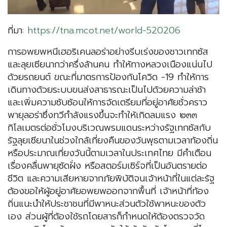
ที่มา:
https://tna.mcot.net/world-520206
การอพยพหนีเฮอริเคนลอร่าอย่างรีบเร่งของชาวเทกซัส
และลุยเซียนากว่าครึ่งล้านคน ทำให้ทางหลวงเนืองแน่นไป
ด้วยรถยนต์ ขณะที่มาตรการป้องกันโควิด -19 ทำให้การ
เดินทางด้วยระบบขนส่งสาธารณะเป็นไปด้วยความล่าช้า
และเพิ่มความซับซ้อนให้การจัดเตรียมที่อยู่อาศัยชั่วคราว
พายุลอร่าซึ่งทวีกำลังแรงขึ้นจะทำให้เกิดลมแรง ๒๓๓
กิโลเมตรต่อชั่วโมงบริเวณพรมแดนระหว่างรัฐเทกซัสกับ
รัฐลุยเซียนาในช่วงใกล้เที่ยงคืนของวันพุธตามเวลาท้องถิ่น
หรือประมาณเที่ยงวันนี้ตามเวลาในประเทศไทย มีคำเตือน
เรื่องคลื่นพายุซัดฝั่ง หรือสตอร์มเซิร์จที่เป็นอันตรายต่อ
ชีวิต และความเสียหายจากภัยพิบัติจนเจ้าหน้าที่ในแต่ละรัฐ
ต้องขอให้ผู้อยู่อาศัยอพยพออกจากพื้นที่ เจ้าหน้าที่ท้อง
ถิ่นแนะนำให้ประชาชนที่มีพาหนะส่วนตัวใช้พาหนะของตัว
เอง ส่วนผู้ที่ต้องใช้รถโดยสารก็กำหนดให้ต้องตรวจวัด