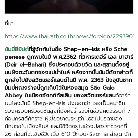
ที่มา:
https://www.thairath.co.th/news/foreign/2297901
มัมมี่อียิปต์
ที่รู้จักกันในชื่อ Shep–en–Isis หรือ Sche
penese ถูกพบในปี พ.ศ.2362 ที่วิหารเดอีร์ เอล บาฮารี
(Deir el–Bahari) ซึ่งประกอบด้วยวัด และสุสานตั้งอยู่
บนฝั่งตะวันตกของแม่น้ำไนล์ หลังจากนั้นมัมมี่ดังกล่าวก็
ถูกส่งไปยังสวิตเซอร์แลนด์ในปี พ.ศ. 2363 ปัจจุบันซาก
มัมมี่หญิงร่างนี้ถูกเก็บไว้ในห้องสมุด São Galo
Abbey ในเมืองซังคท์กัลเลิน ของสวิตเซอร์แลน
ด์จารึก
บนโลงมัมมี่ Shep-en-Isis บ่งบอกว่า เธอเป็นสมาชิก
ของครอบครัวชนชั้นสูงที่มั่งคั่งร่ำรวยในช่วงศตวรรษที่ 7
ก่อนคริสต์ศักราช ผู้เชี่ยวชาญระบุว่า เธอเป็นธิดาของ
นักบวชในเมืองธีบส์ และมีชีวิตอยู่ในช่วงปลายราชวงศ์ที่
26 ก่อนที่จะเสียชีวิตเมื่อ 610 ปีก่อนคริสตกาล ล่าสุด นัก