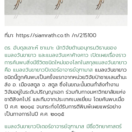
ที่มา: https://siamrath.co.th /n/215100
ดร. อับดุลเลาะห์ ซาเมาะ นักวิจัยด้านอนุกรมวิธานของ
แมลงวันขายาว และแมลงวันเหาค้างคาว เปิดเผยเรื่องราว
การค้นพบสิ่งมีชีวิตชนิดใหม่ของโลกในสกุลแมลงวันขายาว
คือ แมลงวันขายาวปีเตอร์อาจารย์จุฑามาส
แมลงวันขายาว
ชนิดนี้ถูกค้นพบเป็นครั้งแรกจากหน่วยวิจัยป่าชายเลนตำมะ
ลัง อ. เมืองสตูล จ. สตูล ซึ่งในขณะนั้นตนกำลังทำงาน
วิจัยอยู่ในระดับปริญญาเอก ร่วมกับทางมหาวิทยาลัยแห่ง
ชาติสิงคโปร์ และทีมจากประเทศเบลเยี่ยม โดยค้นพบเมื่อ
ปี ค.ศ. ๒๐๑๔ จนกระทั่งได้รับการตีพิมพ์เผยแพร่อย่าง
เป็นทางการในปี ค.ศ. ๒๐๑๕
แมลงวันขายาวปีเตอร์อาจารย์จุฑามาส มีชื่อวิทยาศาสตร์