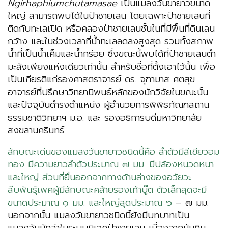
Ngirhaphiumchutamasae
เป็นแมลงวันขายาวขนาด
ใหญ่ สามารถพบได้ในป่าชายเลน โดยเฉพาะป่าชายเลนที่
ติดกับทะเลเปิด หรือคลองป่าชายเลนชั้นในที่มีพื้นที่ดินเลน
กว้าง และในช่วงเวลาที่น้ำทะเลลดลงสูงสุด รวมทั้งสภาพ
น้ำที่เป็นน้ำเค็มและน้ำกร่อย ซึ่งขณะนี้พบได้ที่ป่าชายเลนตำ
มะลังเพียงแห่งเดียวเท่านั้น สำหรับชื่อที่ตั้งเอาไว้นั้น เพื่อ
เป็นเกียรติแก่รองศาสตราจารย์ ดร. จุฑามาส ศตสุข
อาจารย์ที่ปรึกษาวิทยานิพนธ์หลักของนักวิจัยในขณะนั้น
และปัจจุบันดำรงตำแหน่ง ผู้อำนวยการพิพิธภัณฑสถาน
ธรรมชาติวิทยาฯ ม.อ. และ รองอธิการบดีมหาวิทยาลัย
สงขลานครินทร์
ลักษณะเด่นของแมลงวันขายาวชนิดนี้คือ ลำตัวมีสีเขียวอม
ทอง มีความยาวลำตัวประมาณ ๗ มม. มีปล้องหนวดหนา
และใหญ่ ส่วนที่ยื่นออกจากทางด้านล่างของอวัยวะ
สืบพันธุ์เพศผู้มีลักษณะคล้ายรองเท้าบู๊ต ตัวเล็กสุดจะมี
ขนาดประมาณ ๑ มม. และใหญ่สุดประมาณ ๖
– ๗ มม.
นอกจากนั้น แมลงวันขายาวชนิดนี้ยังมีบทบาทเป็น