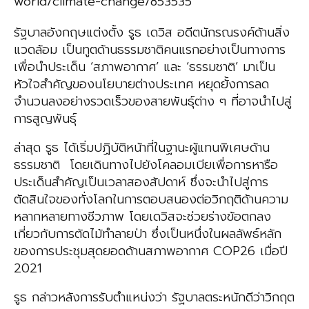
world/climate-change/853535
รัฐบาลอังกฤษแต่งตั้ง รูธ เดวิส อดีตนักรณรงค์ด้านสิ่ง
แวดล้อม เป็นทูตด้านธรรมชาติคนแรกอย่างเป็นทางการ
เพื่อนำประเด็น ‘สภาพอากาศ’ และ ‘ธรรมชาติ’ มาเป็น
หัวใจสำคัญของนโยบายต่างประเทศ หยุดยั้งการลด
จำนวนลงอย่างรวดเร็วของสายพันธุ์ต่าง ๆ ที่อาจนำไปสู่
การสูญพันธุ์
ล่าสุด รูธ ได้เริ่มปฏิบัติหน้าที่ในฐานะผู้แทนพิเศษด้าน
ธรรมชาติ โดยเดินทางไปยังโคลอมเบียเพื่อการหารือ
ประเด็นสำคัญเป็นเวลาสองสัปดาห์ ซึ่งจะนำไปสู่การ
ตัดสินใจของทั่งโลกในการตอบสนองต่อวิกฤติด้านความ
หลากหลายทางชีวภาพ โดยเดวิสจะช่วยร่างข้อตกลง
เกี่ยวกับการตัดไม้ทำลายป่า ซึ่งเป็นหนึ่งในผลลัพธ์หลัก
ของการประชุมสุดยอดด้านสภาพอากาศ COP26 เมื่อปี
2021
รูธ กล่าวหลังการรับตำแหน่งว่า รัฐบาลตระหนักดีว่าวิกฤต