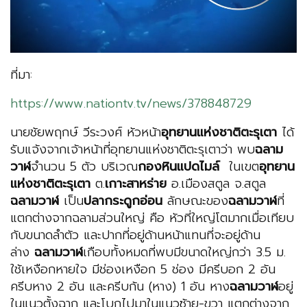
ที่มา:
https://www.nationtv.tv/news/378848729
นายชัยพฤกษ์ วีระวงศ์ หัวหน้า
อุทยานแห่งชาติตะรุเตา
ได้
รับแจ้งจากเจ้าหน้าที่อุทยานแห่งชาติตะรุเตาว่า พบ
ฉลาม
วาฬ
จำนวน 5 ตัว บริเวณ
กองหินแปดไมล์
ในเขต
อุทยาน
แห่งชาติตะรุเตา
ต.
เกาะสาหร่าย
อ.เมืองสตูล จ.สตูล
ฉลามวาฬ
เป็น
ปลากระดูกอ่อน
ลักษณะของ
ฉลามวาฬ
ที่
แตกต่างจากฉลามส่วนใหญ่ คือ หัวที่ใหญ่โตมากเมื่อเทียบ
กับขนาดลำตัว และปากที่อยู่ด้านหน้าแทนที่จะอยู่ด้าน
ล่าง
ฉลามวาฬ
เกือบทั้งหมดที่พบมีขนาดใหญ่กว่า 3.5 ม.
ใช้เหงือกหายใจ มีช่องเหงือก 5 ช่อง มีครีบอก 2 อัน
ครีบหาง 2 อัน และครีบก้น (หาง) 1 อัน หาง
ฉลามวาฬ
อยู่
ในแนวตั้งฉาก และโบกไปมาในแนวซ้าย-ขวา แตกต่างจาก