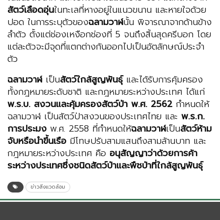
สัตว์เลือดอุ่น
ในทะเลที่หางอยู่ในแนวขนาน และหายใจด้วย
ปอด ในการระบุตัวของ
ฉลามวาฬ
นั้น พิจารณาจากด้านข้าง
ลำตัว ตั้งแต่ช่องเหงือกช่องที่ 5 จนถึงสิ้นสุดครีบอก โดย
แต่ละตัวจะมีจุดที่แตกต่างกันออกไปเป็นอัตลักษณ์ประจำ
ตัว
ฉลามวาฬ
เป็น
สัตว์ใกล้สูญพันธุ์
และได้รับการคุ้มครอง
ทั้งกฎหมายระดับชาติ และกฎหมายระหว่างประเทศ ได้แก่
พ.ร.บ. สงวนและคุ้มครองสัตว์ป่า พ.ศ. 2562
กำหนดให้
ฉลามวาฬ เป็นสัตว์ป่าสงวนของประเทศไทย และ
พ.ร.ก.
การประมง
พ.ศ. 2558 ที่กำหนดให้
ฉลามวาฬ
เป็น
สัตว์ห้าม
จับหรือนำขึ้นเรือ
มีโทษปรับสามแสนถึงสามล้านบาท และ
กฎหมายระหว่างประเทศ คือ
อนุสัญญาว่าด้วยการค้า
ระหว่างประเทศซึ่งชนิดสัตว์ป่าและพืชป่าที่ใกล้สูญพันธุ์
ข่าวสิ่งแวดล้อม