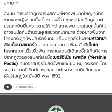
ยากมาก
ดังนั้น การปรากฏตัวของสถานที่ฝังศพขนาดใหญ่ที่มีทั้ง
ชายและหญิงรวมทั้งเด็กๆ บ่งชี้ว่า ชุมชนท้องถิ่นถูกกาฬ
มรณะหยิบยื่นความตายให้ ทว่าสถานพยาบาลในยุคนั้นก็ไม่
อาจรับมือกับจำนวนผู้เสียชีวิตที่มากมาย ตัวอย่างฟันจาก
โครงกระดูกที่พบในธอร์นตัน แอ็บบี้ถูกส่งไปยัง
มหาวิทยา
ลัยแม็มมาสเตอร์
ในประเทศแคนาดา เพื่อสกัด
ดีเอ็นเอ
โบราณ
จากเนื้อเยื่อฟัน การทดสอบดีเอ็นเอชี้ให้เห็นถึงการ
ปรากฏตัวของแบคทีเรียชื่อ
เยอร์ซีเนีย เพสติส (Yersinia
Pestis)
ที่มักอาศัยอยู่ในสัตว์ฟันแทะเช่น หนู กระรอก โดย
ระบุว่า แบคทีเรียต้นเหตุของกาฬโรคระบาดถึงลินคอล์น
เชียร์ในฤดูใบไม้ผลิปี พ.ศ. 1892
ข่าวสิ่งแวดล้อม