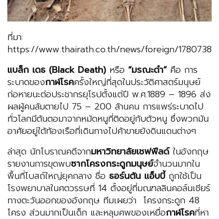
ที่มา:
https://www.thairath.co.th/news/foreign/1780738
แบล็ก เดธ (Black Death)
หรือ
“มรณะดำ”
คือ การ
ระบาดของ
กาฬโรค
ครั้งใหญ่ที่สุดในประวัติศาสตร์มนุษย์
ก่อหายนะต่อประชากรยุโรปตั้งแต่ปี พ.ศ.1889 – 1896 ส่ง
ผลผู้คนล้มตายไป 75 – 200 ล้านคน การแพร่ระบาดไป
ทั่วโลกมีต้นตอมาจากหมัดหนูที่ติดอยู่กับตัวหนู ซึ่งพวกมัน
อาศัยอยู่ใต้ท้องเรือที่เดินทางไปค้าขายยังดินแดนต่างๆ
ล่าสุด นักโบราณคดีจาก
มหาวิทยาลัยเชฟฟีลด์
ในอังกฤษ
รายงานการขุดพบ
ซากโครงกระดูกมนุษย์
จำนวนมากใน
พื้นที่โบสถ์ใหญ่ยุคกลาง ชื่อ
ธอร์นตัน แอ็บบี้
ถูกใช้เป็น
โรงพยาบาลในศตวรรษที่ 14 ตั้งอยู่ที่มณฑลลินคอล์นเชียร์
ทางตะวันออกของอังกฤษ ทีมเผยว่า โครงกระดูก 48
โครง ส่วนมากเป็นเด็ก และหลุมศพของเหยื่อ
กาฬโรค
ที่หา