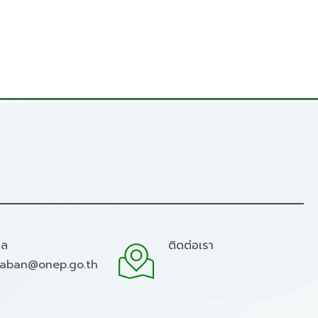
มล
ติดต่อเรา
raban@onep.go.th