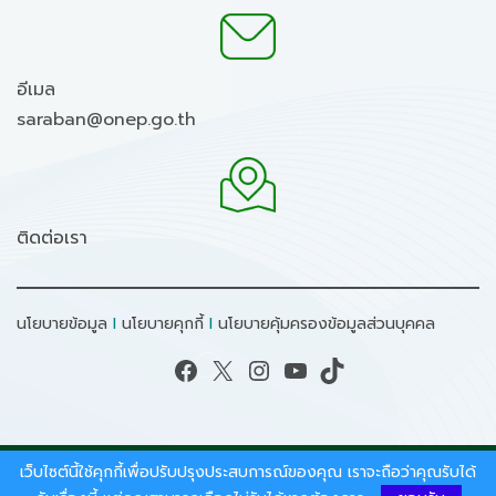
อีเมล
saraban@onep.go.th
ติดต่อเรา
นโยบายข้อมูล
I
นโยบายคุกกี้
I
นโยบายคุ้มครองข้อมูลส่วนบุคคล
Facebook
X
Instagram
YouTube
TikTok
เว็บไซต์นี้ใช้คุกกี้เพื่อปรับปรุงประสบการณ์ของคุณ เราจะถือว่าคุณรับได้
สงวนลิขสิทธิ์ © 2026 - สำนักงานนโยบายและแผน