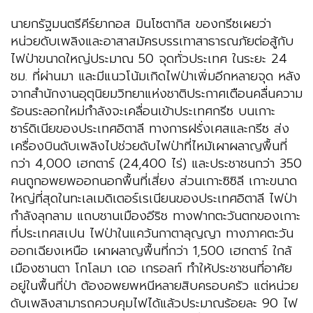
นายกรัฐมนตรีคีร์ยากอส มินโซตากิส ของกรีซเผยว่า
หน่วยดับเพลิงและอาสาสมัครบรรเทาสาธารณภัยต่อสู้กับ
ไฟป่าขนาดใหญ่ประมาณ 50 จุดทั่วประเทศ ในระยะ 24
ชม. ที่ผ่านมา และมีแนวโน้มเกิดไฟป่าเพิ่มอีกหลายจุด หลัง
จากสำนักงานอุตุนิยมวิทยาแห่งชาติประกาศเตือนคลื่นความ
ร้อนระลอกใหม่กำลังจะเคลื่อนเข้าประเทศกรีซ บนเกาะ
ซาร์ดิเนียของประเทศอิตาลี ทางการฝรั่งเศสและกรีซ ส่ง
เครื่องบินดับเพลิงไปช่วยดับไฟป่าที่ไหม้เผาผลาญพื้นที่
กว่า 4,000 เฮกตาร์ (24,400 ไร่) และประชาชนกว่า 350
คนถูกอพยพออกนอกพื้นที่เสี่ยง ส่วนเกาะซิซิลี เกาะขนาด
ใหญ่ที่สุดในทะเลเมดิเตอร์เรเนียนของประเทศอิตาลี ไฟป่า
กำลังลุกลาม แถบชานเมืองอีริช ทางฟากตะวันตกของเกาะ
ที่ประเทศสเปน ไฟป่าในแคว้นกาตาลุญญา ทางภาคตะวัน
ออกเฉียงเหนือ เผาผลาญพื้นที่กว่า 1,500 เฮกตาร์ ใกล้
เมืองซานตา โกโลมา เดอ เกรอลท์ ทำให้ประชาชนที่อาศัย
อยู่ในพื้นที่ป่า ต้องอพยพหนีหลายสิบครอบครัว แต่หน่วย
ดับเพลิงสามารถควบคุมไฟได้แล้วประมาณร้อยละ 90 ไฟ