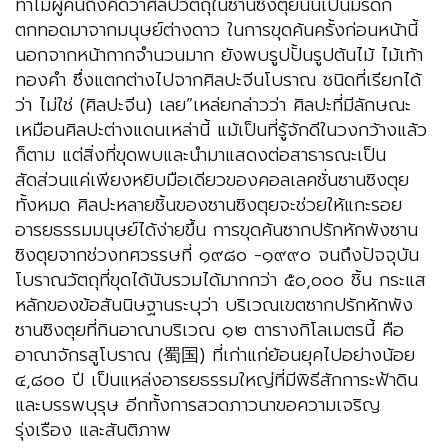
ทำไมผู้คนถึงคิดว่าศิลปวัตถุในซานซิงตุยนั้นเป็นมรดก
ตกทอดมาจากมนุษย์ต่างดาว ในการขุดค้นครั้งก่อนหน้านี้
นอกจากหน้ากากจำนวนมาก ยังพบรูปปั้นรูปต้นไม้ ไม้เท้า
ทองคำ ซึ่งแตกต่างไปจากศิลปะจีนโบราณ ชนิดที่เรียกได้
ว่า ไม่ใช่ (ศิลปะจีน) เลย”เหล่ยกล่าวว่า ศิลปะที่มีลักษณะ
เหมือนศิลปะต่างแดนเหล่านี้ แม้เป็นที่รู้จักดีในวงกว้างแล้ว
ก็ตาม แต่สิ่งที่ขุดพบและนำมาแสดงต่อสาธารณะเป็น
สัดส่วนแค่เพียงหยิบมือเดียวของคอลเลคชั่นซานซิงตุย
ทั้งหมด ศิลปะหลายชิ้นของซานซิงตุยจะช่วยให้แกะรอย
อารยธรรมมนุษย์ได้ง่ายขึ้น การขุดค้นซากปรักหักพังซาน
ซิงตุยจากช่วงทศวรรษที่ ๑๙๘๐ -๑๙๙๐ จนถึงปัจจุบัน
โบราณวัตถุที่ขุดได้นับรวมได้มากกว่า ๕๐,๐๐๐ ชิ้น กระแส
หลักของข้อสันนิษฐานระบุว่า บริเวณเขตซากปรักหักพัง
ซานซิงตุยที่กินอาณาบริเวณ ๑๒ ตารางกิโลเมตรนี้ คือ
อาณาจักรสูโบราณ (蜀国) ที่เก่าแก่ย้อนยุคไปอย่างน้อย
๔,๘๐๐ ปี เป็นแหล่งอารยธรรมใหญ่ที่มีพิธีสักการะฟ้าดิน
และบรรพบุรุษ อีกทั้งการสวดภาวนาขอความเจริญ
รุ่งเรือง และสันติภาพ