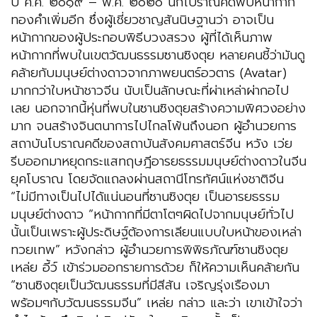
ปี ค.ศ. ๒๐๑๙ – พ.ค. ๒๐๒๐ นักโบราณคดีพบหน้ากาก
ทองคำเพิ่มอีก ซึ่งผู้เชี่ยวชาญสันนิษฐานว่า อาจเป็น
หน้ากากของผู้ประกอบพิธีบวงสรวง ผู้ที่ได้เห็นภาพ
หน้ากากที่พบในเขตวัฒนธรรมซานซิงตุย หลายคนชี้ว่ามันดู
คล้ายกับมนุษย์ต่างดาวจากภาพยนตร์อวตาร (Avatar)
มากกว่าใบหน้าชาวจีน นับเป็นลักษณะที่ผ่าเหล่าผ่ากอไป
เลย นอกจากนี้หุ่นที่พบในซานซิงตุยสร้างความพิศวงอย่าง
มาก จนสร้างจินตนาการไปไกลโพ้นถึงนอก ผู้อำนวยการ
สถาบันโบราณคดีของสถาบันสังคมศาสตร์จีน หวัง เว่ย
รีบออกมาหยุดกระแสทฤษฎีอารยธรรมมนุษย์ต่างดาวในจีน
ยุคโบราณ โดยจัดแถลงผ่านสถานีโทรทัศน์แห่งชาติจีน
“ไม่มีทางเป็นไปได้แน่นอนที่ซานซิงตุย เป็นอารยธรรม
มนุษย์ต่างดาว “หน้ากากที่มีตาโตๆผิดไปจากมนุษย์ทั่วไป
นั้นเป็นเพราะผู้ประดิษฐ์ต้องการเลียนแบบใบหน้าของเหล่า
ทวยเทพ” หวังกล่าว ผู้อำนวยการพิพิธภัณฑ์ซานซิงตุย
เหล่ย อี้ว์ เข้าร่วมออกรายการด้วย ก็ให้ความเห็นคล้ายกัน
“ซานซิงตุยเป็นวัฒนธรรมที่มีสีสัน เจริญรุ่งเรืองมา
พร้อมๆกับวัฒนธรรมจีน” เหล่ย กล่าว และว่า เขาเข้าใจว่า