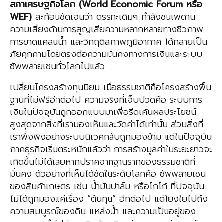
สภาเศรษฐกิจโลก (
World Economic Forum
หรือ
WEF)
สะท้อนชัดเจนว่า ตรรกะเดิมๆ กำลังชนเพดาน
ความเสี่ยงด้านการสูญเสียความหลากหลายทางชีวภาพ
การขาดแคลนน้ำ และวิกฤติสภาพภูมิอากาศ ได้กลายเป็น
ภัยคุกคามโดยตรงต่อความมั่นคงทางการเงินและระบบ
ซัพพลายเชนทั่วโลกไปแล้ว
เปลี่ยนโครงสร้างทุนนิยม เมื่อธรรมชาติคือโครงสร้างพื้น
ฐานที่ไม่ฟรีอีกต่อไป ความจริงที่เจ็บปวดคือ ระบบการ
เงินในปัจจุบันถูกออกแบบมาเพื่อรีดเค้นผลประโยชน์
สูงสุดจากสิ่งที่เรามองเห็นและวัดค่าได้เท่านั้น ส่วนสิ่งที่
เราพึ่งพิงอย่างระบบนิเวศกลับถูกมองข้าม แต่ในปัจจุบัน
ภาคธุรกิจเริ่มตระหนักแล้วว่า การสร้างมูลค่าในระยะยาวจะ
เกิดขึ้นไม่ได้เลยหากปราศจากฐานรากของธรรมชาติที่
มั่นคง ตัวอย่างที่เห็นได้ชัดในระดับโลกคือ ซัพพลายเชน
ของสินค้าเกษตร เช่น น้ำมันปาล์ม หรือโกโก้ ที่ปัจจุบัน
ไม่ได้ถูกมองแค่เรื่อง “ต้นทุน” อีกต่อไป แต่โยงใยไปถึง
ความสมบูรณ์ของดิน แหล่งน้ำ และความเป็นอยู่ของ