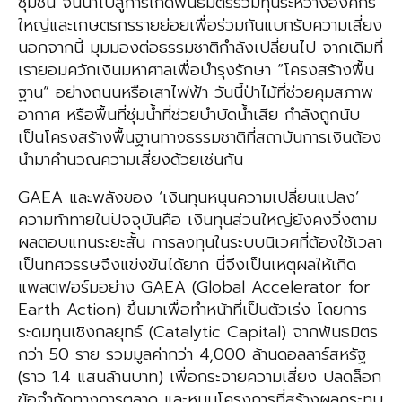
ชุมชน จนนำไปสู่การเกิดพันธมิตรร่วมทุนระหว่างองค์กร
ใหญ่และเกษตรกรรายย่อยเพื่อร่วมกันแบกรับความเสี่ยง
นอกจากนี้ มุมมองต่อธรรมชาติกำลังเปลี่ยนไป จากเดิมที่
เรายอมควักเงินมหาศาลเพื่อบำรุงรักษา “โครงสร้างพื้น
ฐาน” อย่างถนนหรือเสาไฟฟ้า วันนี้ป่าไม้ที่ช่วยคุมสภาพ
อากาศ หรือพื้นที่ชุ่มน้ำที่ช่วยบำบัดน้ำเสีย กำลังถูกนับ
เป็นโครงสร้างพื้นฐานทางธรรมชาติที่สถาบันการเงินต้อง
นำมาคำนวณความเสี่ยงด้วยเช่นกัน
GAEA และพลังของ ‘เงินทุนหนุนความเปลี่ยนแปลง’
ความท้าทายในปัจจุบันคือ เงินทุนส่วนใหญ่ยังคงวิ่งตาม
ผลตอบแทนระยะสั้น การลงทุนในระบบนิเวศที่ต้องใช้เวลา
เป็นทศวรรษจึงแข่งขันได้ยาก นี่จึงเป็นเหตุผลให้เกิด
แพลตฟอร์มอย่าง GAEA (Global Accelerator for
Earth Action) ขึ้นมาเพื่อทำหน้าที่เป็นตัวเร่ง โดยการ
ระดมทุนเชิงกลยุทธ์ (Catalytic Capital) จากพันธมิตร
กว่า 50 ราย รวมมูลค่ากว่า 4,000 ล้านดอลลาร์สหรัฐ
(ราว 1.4 แสนล้านบาท) เพื่อกระจายความเสี่ยง ปลดล็อก
ข้อจำกัดทางการตลาด และหนุนโครงการที่สร้างผลกระทบ