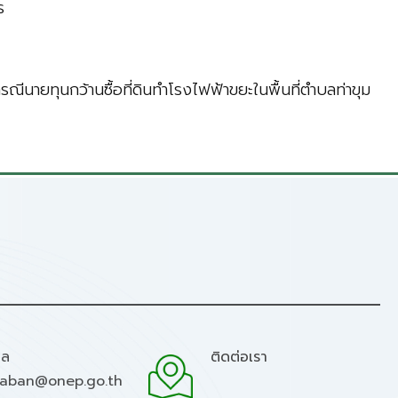
ร
ายทุนกว้านซื้อที่ดินทำโรงไฟฟ้าขยะในพื้นที่ตำบลท่าขุม
มล
ติดต่อเรา
raban@onep.go.th