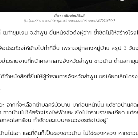
ที่มา : เชียงใหม่นิวส์
(https://www.chiangmainews.co.th/news/2860917/)
ต.ท่าขุมเงิน จ.ลำพูน ยื่นหนังสือถึงผู้ว่าฯ ย้ำชัดไม่ให้สร้างโ
อประท้วงให้ย้ายไปทำที่อื่น เพราะอยู่กลางหมู่บ้าน สรุป 3 วัน
รายงานที่หน้าศาลากลางจังหวัดลำพูน ชาวบ้าน ตำบลทาขุมเง
ด้ทำหนังสือที่ยื่นให้ผู้ว่าราชการจังหวัดลำพูน ขอให้ยกเลิ
่
กที่จะเลือกตำบลศรีบัวบาน มาก่อนหน้านั้น แต่ชาวบ้านคัดค้า
 ชาวบ้านไม่ให้สร้างโรงไฟฟ้าขยะ ยังไม่ทราบรายละเอียด แต่อย
เปียกลดโลกร้อน กำจัดขยะแบบครบวงจรต่อไปอยู่”
เอา และที่ดินก็เป็นของชาวบ้าน ไม่ใช่ของหลวง หากชาวบ้าน