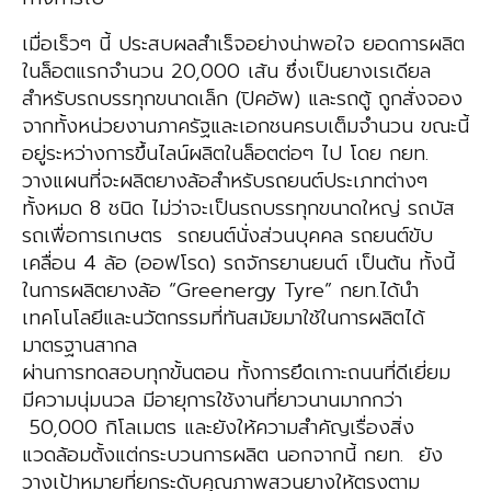
เมื่อเร็วๆ นี้ ประสบผลสำเร็จอย่างน่าพอใจ ยอดการผลิต
ในล็อตแรกจำนวน 20,000 เส้น ซึ่งเป็นยางเรเดียล
สำหรับรถบรรทุกขนาดเล็ก (ปิคอัพ) และรถตู้ ถูกสั่งจอง
จากทั้งหน่วยงานภาครัฐและเอกชนครบเต็มจำนวน ขณะนี้
อยู่ระหว่างการขึ้นไลน์ผลิตในล็อตต่อๆ ไป โดย กยท.
วางแผนที่จะผลิตยางล้อสำหรับรถยนต์ประเภทต่างๆ
ทั้งหมด 8 ชนิด ไม่ว่าจะเป็นรถบรรทุกขนาดใหญ่ รถบัส
รถเพื่อการเกษตร รถยนต์นั่งส่วนบุคคล รถยนต์ขับ
เคลื่อน 4 ล้อ (ออฟโรด) รถจักรยานยนต์ เป็นต้น ทั้งนี้
ในการผลิตยางล้อ “Greenergy Tyre” กยท.ได้นำ
เทคโนโลยีและนวัตกรรมที่ทันสมัยมาใช้ในการผลิตได้
มาตรฐานสากล
ผ่านการทดสอบทุกขั้นตอน ทั้งการยึดเกาะถนนที่ดีเยี่ยม
มีความนุ่มนวล มีอายุการใช้งานที่ยาวนานมากกว่า
50,000 กิโลเมตร และยังให้ความสำคัญเรื่องสิ่ง
แวดล้อมตั้งแต่กระบวนการผลิต นอกจากนี้ กยท. ยัง
วางเป้าหมายที่ยกระดับคุณภาพสวนยางให้ตรงตาม