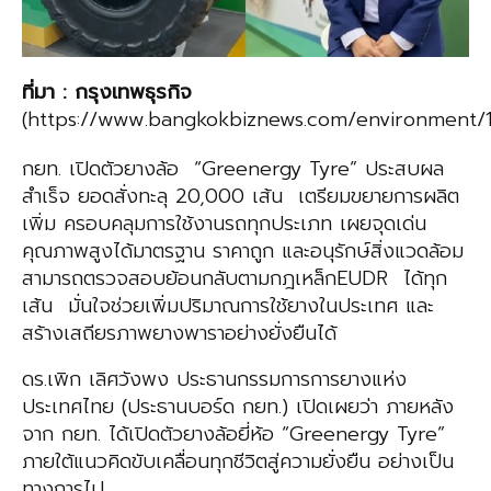
ที่มา
:
กรุงเทพธุรกิจ
(https://www.bangkokbiznews.com/environment/1
กยท. เปิดตัวยางล้อ “Greenergy Tyre” ประสบผล
สำเร็จ ยอดสั่งทะลุ 20,000 เส้น เตรียมขยายการผลิต
เพิ่ม ครอบคลุมการใช้งานรถทุกประเภท เผยจุดเด่น
คุณภาพสูงได้มาตรฐาน ราคาถูก และอนุรักษ์สิ่งแวดล้อม
สามารถตรวจสอบย้อนกลับตามกฎเหล็กEUDR ได้ทุก
เส้น มั่นใจช่วยเพิ่มปริมาณการใช้ยางในประเทศ และ
สร้างเสถียรภาพยางพาราอย่างยั่งยืนได้
ดร.เพิก เลิศวังพง ประธานกรรมการการยางแห่ง
ประเทศไทย (ประธานบอร์ด กยท.) เปิดเผยว่า ภายหลัง
จาก กยท. ได้เปิดตัวยางล้อยี่ห้อ “Greenergy Tyre”
ภายใต้แนวคิดขับเคลื่อนทุกชีวิตสู่ความยั่งยืน อย่างเป็น
ทางการไป