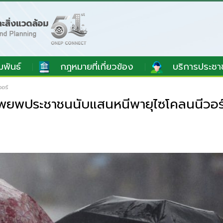
มพันธ์
กฎหมายที่เกี่ยวข้อง
บริการประชา
อร์
พยพประชาชนนับแสนหนีพายุไซโคลนนีวอร