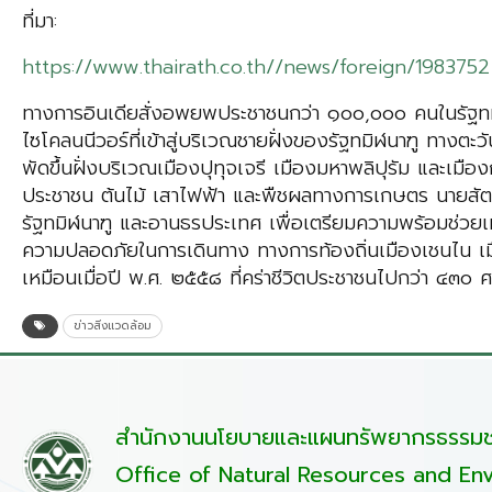
ที่มา:
https://www.thairath.co.th//news/foreign/1983752
ทางการอินเดียสั่งอพยพประชาชนกว่า ๑๐๐,๐๐๐ คนในรัฐทมิฬ
ไซโคลนนีวอร์ที่เข้าสู่บริเวณชายฝั่งของรัฐทมิฬนาฑู ทางตะ
พัดขึ้นฝั่งบริเวณเมืองปุทุจเจรี เมืองมหาพลิปุรัม และเม
ประชาชน ต้นไม้ เสาไฟฟ้า และพืชผลทางการเกษตร นายสัตย
รัฐทมิฬนาฑู และอานธรประเทศ เพื่อเตรียมความพร้อมช่วยเหลื
ความปลอดภัยในการเดินทาง ทางการท้องถิ่นเมืองเชนไน เมืองเ
เหมือนเมื่อปี พ.ศ. ๒๕๕๘ ที่คร่าชีวิตประชาชนไปกว่า ๔๓๐ 
ข่าวสิ่งแวดล้อม
สำนักงานนโยบายและแผนทรัพยากรธรรมชา
Office of Natural Resources and Env