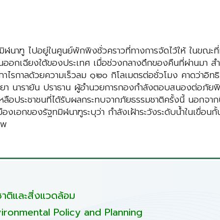
นาฑู ไปอยู่ในศูนย์พักพิงชั่วคราวที่ทางการจัดไว้ให้ ในขณะ
วันออกเฉียงใต้ของประเทศ เมื่อช่วงกลางดึกของคืนที่ผ่านมา ส
ืองกาไรกาลด้วยความเร็วลม ๑๒๐ กิโลเมตรต่อชั่วโมง คาดว่าอิท
า นารายัน ปราธาน ผู้อำนวยการกองกำลังตอบสนองต่อภัยพิบัต
อประชาชนที่ได้รับผลกระทบจากภัยธรรมชาติครั้งนี้ นอกจากนี้ย
อกของรัฐทมิฬนาฑูระบุว่า กำลังเฝ้าระวังระดับน้ำในเขื่อนกั้
ศพ
ติและสิ่งแวดล้อม
ironmental Policy and Planning