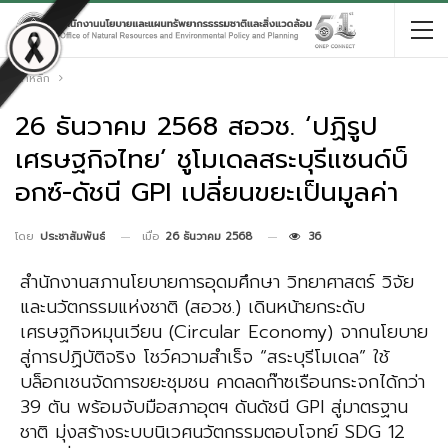
หน้าหลัก
26 ธันวาคม 2568 สอวช. ‘ปฏิรูป
เศรษฐกิจไทย’ ชูโมเดลสระบุรีแซนด์บ็
อกซ์-ดัชนี GPI เปลี่ยนขยะเป็นมูลค่า
เมื่อ
26 ธันวาคม 2568
36
โดย
ประชาสัมพันธ์
สํานักงานสภานโยบายการอุดมศึกษา วิทยาศาสตร์ วิจัย
และนวัตกรรมแห่งชาติ (สอวช.) เดินหน้ายกระดับ
เศรษฐกิจหมุนเวียน (Circular Economy) จากนโยบาย
สู่การปฏิบัติจริง โชว์ความสำเร็จ “สระบุรีโมเดล” ใช้
บล็อกเชนจัดการขยะชุมชน คาดลดก๊าซเรือนกระจกได้กว่า
39 ตัน พร้อมจับมือสภาอุตฯ ดันดัชนี GPI สู่มาตรฐาน
ชาติ มุ่งสร้างระบบนิเวศนวัตกรรมตอบโจทย์ SDG 12