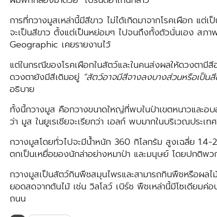
ผมพกกล้องมาด้วย” เบรนด์ฮาเกนกล่าว
การที่กวางมูสเหล่านี้มีสีขาว ไม่ได้เกิดมาจากโรคเผือก แต่
จะเป็นสีขาว ตั้งแต่เป็นหย่อมๆ ไปจนถึงทั้งตัวนั่นเอง สภา
Geographic เคยรายงานไว้
แต่ในกรณีของโรคเผือกในสัตว์และในคนส่งผลให้ดวงตามีสีอ่อน
ดวงตายังมีสีเดิมอยู่
“สัตว์อาจมีสีจางลงบางส่วนหรือเป็นส
อธิบาย
ทั้งนี้กวางมูส คือกวางขนาดใหญ่ที่พบในป่าเขตหนาวและอบอุ
ว่า มูส ในยูเรเชียจะเรียกว่า เอลก์ พบมากในบริเวณประเทศ
กวางมูสโดยทั่วไปจะมีน้ำหนัก 360 กิโลกรัม สูงเฉลี่ย 1.4-2.
ตกเป็นเหยื่อของนักล่าอย่างหมาป่า และมนุษย์ โดยปกติพวก
กวางมูสเป็นสัตว์กินพืชสมุนไพรและสามารถกินพืชหรือผลไม้
ยอดสดจากต้นไม้ เช่น วิลโลว์ เบิร์ช พืชเหล่านี้มีโซเดียมค
ถนน