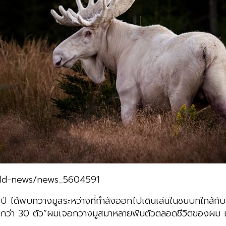
orld-news/news_5604591
 ปี ได้พบกวางมูสระหว่างที่กำลังออกไปเดินเล่นในชนบทใกล้กับ
มกันกว่า 30 ตัว”ผมเจอกวางมูสมาหลายพันตัวตลอดชีวิตของผม แ