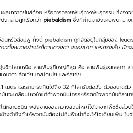
เป็นผลมาจากยีนส์ด้อย หรือการกลายพันธุ์ทางพันธุกรรม ซึ่งอาจ
พดังกล่าวถูกเรียกว่า
piebaldism
ซึ่งที่ผ่านมายังเคยพบกวางเ
หรือสีชมพู ทั้งนี้ piebaldism ถูกจัดอยู่ในกลุ่มของ leucis
ีขาวทั้งหมดอย่างไรก็ตามดวงตา จงอยปาก และกรงเล็บ มักจะมี
่นซีกโลกเหนือ สายพันธุ์ที่ใหญ่ที่สุด คือ สายพันธุ์อะแลสกา
แคนาดา ลัตเวีย เอสโตเนีย และรัสเซีย
1 เมตร และสามารถกินได้ถึง 32 กิโลกรัมต่อวัน ด้วยขนาดตัว และ
มันจะเคลือนไหวช้าแต่ถ้าพวกมันโกรธหรือตกใจพวกมันก็สามารถว
ได้หลายชนิด พลังงานของกวางส่วนใหญ่ได้มาจากพืชซึ่งส่วนให
่อนข้างต่ำจึงทำให้พวกมันต้องไปกินพืชน้ำที่จะให้โซเดียมเพิ่ม