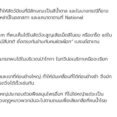
ทำให้สัตว์มีขนที่มีลักษณะเป็นสีน้ำตาล และในบางกรณีก็อาจ
หล่านี้ในอลาสกา และแคนาดาตามที่ National
m ที่พบเห็นได้ในสัตว์จะสูญเสียเม็ดสีในขน หรือเกร็ด แต่ใน
สีปกติ ซึ่งตรงกันข้ามกับคนผิวเผือก”
เบรนด์ฮาเกน
 สามารถพบได้ในบริเวณป่าไทกา ในทวีปอเมริกาเหนือจะเรียก
เขาที่ค่อนข้างใหญ่ ทำให้มันเคลื่อนที่ได้ค่อนข้างช้า จึงมัก
ิ่งได้เร็วเช่นกัน
ญ่ประกอบด้วยพืชสมุนไพรอื่นๆ ที่ไม่ใช่หญ้าแต่จะเป็น
 ในช่วงฤดูหนาวพวกมันจะไปตามถนนเพื่อเลียเกลือที่คนน้ำโรย