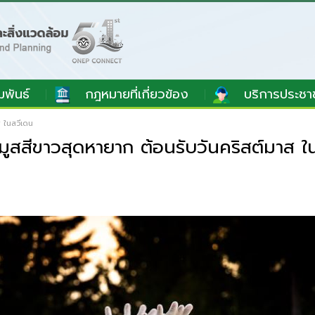
มพันธ์
กฎหมายที่เกี่ยวข้อง
บริการประชา
 ในสวีเดน
สสีขาวสุดหายาก ต้อนรับวันคริสต์มาส ใ