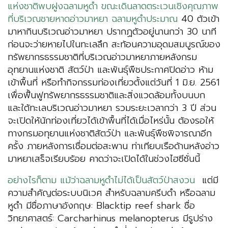
แห่งชาติพบฝูงฉลามหูดำ ขณะเดินลาดตระเวนเชิงคุณภาพ
ที่บริเวณชายหาดอ่าวมาหยา ฉลามหูดำประมาณ
40 ตัวเข้า
มาหากินบริเวณอ่าวมาหยา ปรากฏตัวอยู่นานกว่า 30 นาที
ก่อนจะว่ายหายไปในทะเลลึก สะท้อนความอุดมสมบูรณ์ของ
ทรัพยากรธรรมชาติที่บริเวณอ่าวมาหยาภายหลังกรม
อุทยานแห่งชาติ สัตว์ป่า และพันธุ์พืชประกาศปิดอ่าว ห้าม
เข้าพื้นที่ หรือทำกิจกรรมท่องเที่ยวตั้งแต่วันที่ 1 มิ.ย. 2561
เพื่อฟื้นฟูทรัพยากรธรรมชาติและสิ่งแวดล้อมทั้งบนบก
และใต้ทะเลบริเวณอ่าวมาหยา รวมระยะเวลากว่า 3 ปี ส่วน
จะเปิดให้นักท่องเที่ยวได้เข้าพื้นที่ได้เมื่อไหร่นั้น ต้องรอให้
ทางกรมอทุยานแห่งชาติสัตว์ป่า และพันธุ์พืชพิจารณาอีก
ครั้ง ภายหลังการเชื่อมต่อสะพาน ท่าเทียบเรือด้านหลังอ่าว
มาหยาเสร็จเรียบร้อย คาดว่าจะเปิดได้ในช่วงไฮซีซั่นนี้
อย่างไรก็ตาม แม้ว่าฉลามหูดำไม่ได้เป็นสัตว์ป่าสงวน
แต่มี
ความสำคัญต่อระบบนิเวศ สำหรับฉลามครีบดำ หรือฉลาม
หูดำ มีชื่อภาษาอังกฤษ: Blacktip reef shark ชื่อ
วิทยาศาสตร์: Carcharhinus melanopterus มีรูปร่าง