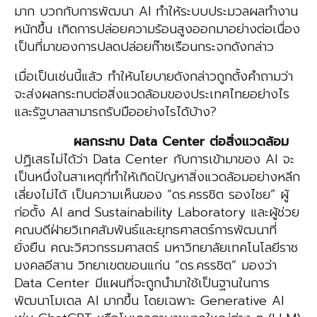
มาก บวกกับการพัฒนา AI ทำให้ระบบประมวลผลทำงาน
หนักขึ้น เกิดการปล่อยความร้อนสูงออกมาอย่างต่อเนื่อง
เป็นที่มาของการปลดปล่อยก๊าซเรือนกระจกดังกล่าว
เมื่อเป็นเช่นนี้แล้ว ทำให้นโยบายดังกล่าวถูกตั้งคำถามว่า
จะส่งผลกระทบต่อสิ่งแวดล้อมของประเทศไทยอย่างไร
และรัฐบาลสามารถรับมืออย่างไรได้บ้าง?
ผลกระทบ
Data Center
ต่อสิ่งแวดล้อม
ปฏิเสธไม่ได้ว่า Data Center กับการเข้ามาของ AI จะ
เป็นหนึ่งในสาเหตุที่ทำให้เกิดปัญหาสิ่งแวดล้อมอย่างหลีก
เลี่ยงไม่ได้ เป็นความเห็นของ “ดร.ครรชิต รองไชย” ผู้
ก่อตั้ง AI and Sustainability Laboratory และผู้ช่วย
คณบดีฝ่ายวิเทศสัมพันธ์และยุทธศาสตร์การพัฒนาที่
ยั่งยืน คณะวิศวกรรมศาสตร์ มหาวิทยาลัยเทคโนโลยีราช
มงคลอีสาน วิทยาเขตขอนแก่น “ดร.ครรชิต” มองว่า
Data Center มีแผนที่จะถูกนำมาใช้เป็นฐานในการ
พัฒนาโมเดล AI มากขึ้น โดยเฉพาะ Generative AI