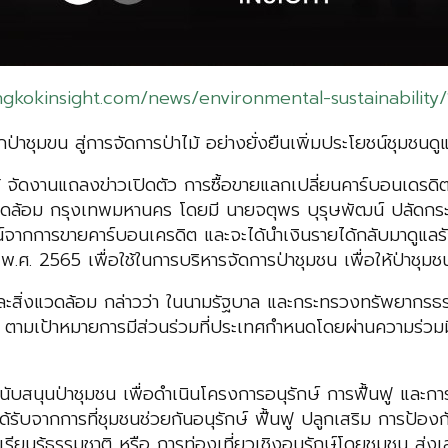
gkokinsight.com/news/environmental-sustainability/
ป่าชุมขน สู่การจัดการป่าไม้ อย่างยั่งยืนเพิ่มประโยชน์ชุมชน
ัดงานแถลงข่าวเปิดตัว การซื้อขายแลกเปลี่ยนคาร์บอนเดรดิตจา
แวดล้อม กรุงเทพมหานคร โดยมี นายจตุพร บุรุษพัฒน์ ปลัดก
ะโยชน์จากการขายคาร์บอนเครดิต และจะได้นำเงินรายได้กลับมาดู
พ.ศ. 2565 เพื่อใช้ในการบริหารจัดการป่าชุมชน เพื่อให้ป่าชุ
ะสิ่งแวดล้อม กล่าวว่า ในนามรัฐบาล และกระทรวงทรัพยากรธร
ามเป้าหมายการมีส่วนร่วมที่ประเทศกำหนดโดยผ่านความร่วมมือ
บสนุนป่าชุมชน เพื่อดำเนินโครงการอนุรักษ์ การฟื้นฟู และก
ได้รับจากการที่ชุมชนช่วยกันอนุรักษ์ ฟื้นฟู ปลูกเสริม การป้อ
รียนรู้ธรรมชาติ หรือ การท่องเที่ยวเชิงอนุรักษ์โดยชุมชน ส่งเ