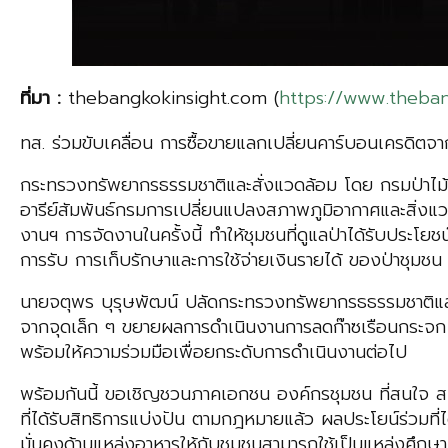
ที่มา
:
thebangkokinsight.com (
https://www.theban
ทส. ร่วมขับเคลื่อน การซื้อขายแลกเปลี่ยนคาร์บอนเครดิตจาก
กระทรวงทรัพยากรธรรมชาติและสั่งแวดล้อม โดย กรมป่าไม้ จ
อารีย์สัมพันธ์กรมการเปลี่ยนแปลงสภาพภูมิอากาศและสิ่ง
งานฯ การจัดงานในครั้งนี้ ทำให้ชุมชนที่ดูแลป่าได้รับปร
การรับ การเก็บรักษาและการใช้จ่ายเงินรายได้ ของป่าชุมชน 
นายจตุพร บุรุษพัฒน์ ปลัดกระทรวงทรัพยากรธธรรมชาติแล
จากจุดเล็ก ๆ ขยายผลการดำเนินงานการลดก๊าซเรือนกระจก ต
พร้อมให้ความร่วมมือเพื่อยกระดับการดำเนินงานต่อไป
พร้อมกันนี้ ขอเชิญชวนภาคเอกชน องค์กรชุมชน ที่สนใจ สนั
ที่ได้รับสิทธิการแบ่งปัน ตามกฎหมายแล้ว ผลประโยน์ร่วมที่
มั่นคงด้านแหล่งอาหารให้กับชุมชนสามารถใช้เป็นแหล่งศึกษาเ