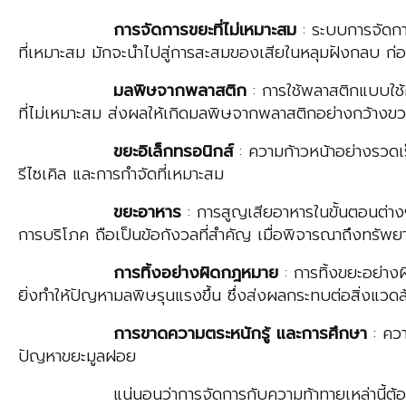
การ
จัดการขยะที่ไม่เหมาะสม
: ระบบการจัดกา
ที่เหมาะสม มักจะนำไปสู่การสะสมของเสียในหลุมฝังกลบ ก่อ
มลพิษ
จากพลาสติก
: การใช้พลาสติกแบบใช้
ที่ไม่เหมาะสม ส่งผลให้เกิดมลพิษจากพลาสติกอย่างกว้างขว
ขยะ
อิเล็กทรอนิกส์
: ความก้าวหน้าอย่างรวดเร
รีไซเคิล และการกำจัดที่เหมาะสม
ขยะ
อาหาร
: การสูญเสียอาหารในขั้นตอนต่า
การบริโภค ถือเป็นข้อกังวลที่สำคัญ เมื่อพิจารณาถึงทรัพ
การ
ทิ้งอย่างผิดกฎหมาย
: การทิ้งขยะอย่างผ
ยิ่งทำให้ปัญหามลพิษรุนแรงขึ้น ซึ่งส่งผลกระทบต่อสิ่งแว
การ
ขาดความตระหนักรู้ และการศึกษา
: ควา
ปัญหาขยะมูลฝอย
แน่นอนว่าการจัดการกับความท้าทายเหล่านี้ต้องใช้