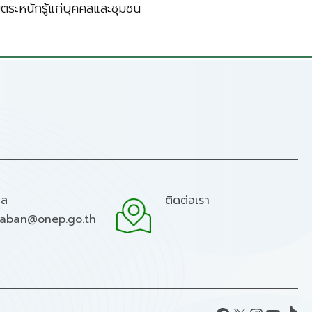
มตระหนักรู้แก่บุคคลและชุมชน
มล
ติดต่อเรา
raban@onep.go.th