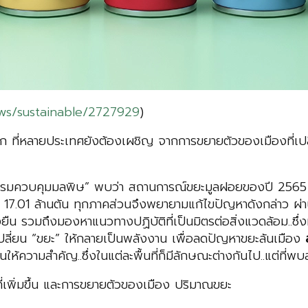
ews/sustainable/2727929
)
ก ที่หลายประเทศยังต้องเผชิญ จากการขยายตัวของเมืองที่เ
ุมมลพิษ” พบว่า สถานการณ์ขยะมูลฝอยของปี 2565 มีปริม
7.01 ล้านตัน ทุกภาคส่วนจึงพยายามแก้ไขปัญหาดังกล่าว ผ่านโค
มถึงมองหาแนวทางปฏิบัติที่เป็นมิตรต่อสิ่งแวดล้อม..ซึ่งหนึ่
อเปลี่ยน “ขยะ” ให้กลายเป็นพลังงาน เพื่อลดปัญหาขยะล้นเมือง
ให้ความสำคัญ..ซึ่งในแต่ละพื้นที่ก็มีลักษณะต่างกันไป..แต่ที่พบส
่เพิ่มขึ้น และการขยายตัวของเมือง ปริมาณขยะ