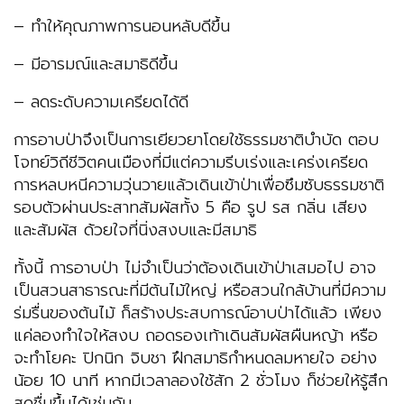
– ทำให้คุณภาพการนอนหลับดีขึ้น
– มีอารมณ์และสมาธิดีขึ้น
– ลดระดับความเครียดได้ดี
การอาบป่าจึงเป็นการเยียวยาโดยใช้ธรรมชาติบำบัด ตอบ
โจทย์วิถีชีวิตคนเมืองที่มีแต่ความรีบเร่งและเคร่งเครียด
การหลบหนีความวุ่นวายแล้วเดินเข้าป่าเพื่อซึมซับธรรมชาติ
รอบตัวผ่านประสาทสัมผัสทั้ง 5 คือ รูป รส กลิ่น เสียง
และสัมผัส ด้วยใจที่นิ่งสงบและมีสมาธิ
ทั้งนี้ การอาบป่า ไม่จำเป็นว่าต้องเดินเข้าป่าเสมอไป อาจ
เป็นสวนสาธารณะที่มีต้นไม้ใหญ่ หรือสวนใกล้บ้านที่มีความ
ร่มรื่นของต้นไม้ ก็สร้างประสบการณ์อาบป่าได้แล้ว เพียง
แค่ลองทำใจให้สงบ ถอดรองเท้าเดินสัมผัสผืนหญ้า หรือ
จะทำโยคะ ปิกนิก จิบชา ฝึกสมาธิกำหนดลมหายใจ อย่าง
น้อย 10 นาที หากมีเวลาลองใช้สัก 2 ชั่วโมง ก็ช่วยให้รู้สึก
สดชื่นขึ้นได้เช่นกัน