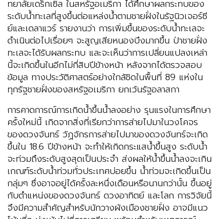
ทยาลัยเดร็กเซิล ในสหรัฐอเมริกา ได้ศึกษาผลกระทบของ
ระดับน้ำทะเลที่สูงขึ้นต่อแหล่งน้ำตามชายฝั่งในรัฐนิวเจอร์ซี
ย์และเดลาแวร์ รายงานว่า การเพิ่มขึ้นของระดับน้ำทะเลจะ
ดำเนินต่อไปเรื่อยๆ จะสูญเสียหนองบึงมากขึ้น ป่าชายฝั่ง
ทะเลจะได้รับผลกระทบ และจะเห็นว่าการเปลี่ยนแปลงเหล่า
นี้จะเกิดขึ้นในอีกไม่กี่สิบปีข้างหน้า หลังจากได้ตรวจสอบ
ข้อมูล ทางประวัติศาสตร์อย่างใกล้ชิดในพื้นที่ 89 แห่งใน
ทุกรัฐชายฝั่งของสหรัฐอเมริกา ยกเว้นรัฐอลาสกา
การคาดการณ์การเกิดน้ำขึ้นน้ำลงอย่าง รุนแรงในการศึกษา
ครั้งใหม่นี้ เกิดจากสิ่งที่เรียกว่าการส่ายไปมาในวงโคจร
ของดวงจันทร์ วัฏจักรการส่ายไปมาของดวงจันทร์จะเกิด
ขึ้นใน 18.6 ปีข้างหน้า จะทำให้เกิดกระแสน้ำขึ้นสูง ระดับน้ำ
จะท่วมถึงระดับสูงสุดเป็นประจำ ส่งผลให้น้ำขึ้นน้ำลงจะเกิน
เกณฑ์ระดับน้ำท่วมทั่วประเทศบ่อยขึ้น น้ำท่วมจะเกิดขึ้นเป็น
กลุ่มๆ ซึ่งอาจอยู่ได้ครั้งละหนึ่งเดือนหรือนานกว่านั้น ขึ้นอยู่
กับตำแหน่งของดวงจันทร์ ดวงอาทิตย์ และโลก การวิจัยนี้
จึงมีความสำคัญสำหรับนักวางผังเมืองชายฝั่ง อาจมีแนว