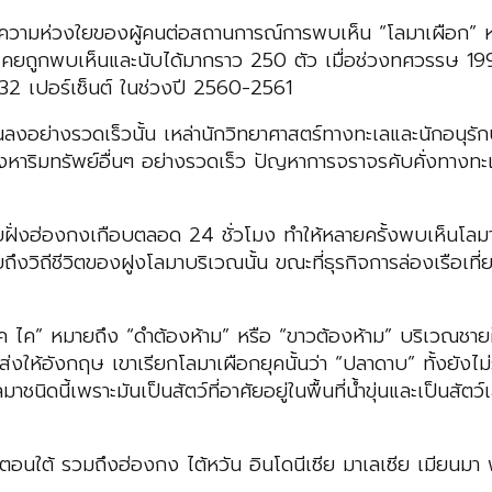
าวความห่วงใยของผู้คนต่อสถานการณ์การพบเห็น “โลมาเผือก” หร
่งเคยถูกพบเห็นและนับได้มากราว 250 ตัว เมื่อช่วงทศวรรษ 19
 32 เปอร์เซ็นต์ ในช่วงปี 2560-2561
ลงอย่างรวดเร็วนั้น เหล่านักวิทยาศาสตร์ทางทะเลและนักอนุรักษ์
หาริมทรัพย์อื่นๆ อย่างรวดเร็ว ปัญหาการจราจรคับคั่งทางท
ฝั่งฮ่องกงเกือบตลอด 24 ชั่วโมง ทำให้หลายครั้งพบเห็นโลม
ึงวิถีชีวิตของฝูงโลมาบริเวณนั้น ขณะที่ธุรกิจการล่องเรือเ
ัค ไค” หมายถึง “ดำต้องห้าม” หรือ “ขาวต้องห้าม” บริเวณชาย
ส่งให้อังกฤษ เขาเรียกโลมาเผือกยุคนั้นว่า “ปลาดาบ” ทั้งยังไม่รู
มาชนิดนี้เพราะมันเป็นสัตว์ที่อาศัยอยู่ในพื้นที่น้ำขุ่นและเป็นสัต
นตอนใต้ รวมถึงฮ่องกง ไต้หวัน อินโดนีเซีย มาเลเซีย เมียนมา