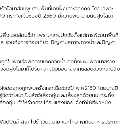
ือโลมาสีชมพู ตามพื้นที่ชายฝั่งเกาะฮ่องกง โดยเฉพาะ
90 กระทั่งเมื่อช่วงปี 2560 มีความพยายามนับฝูงโลมา
สิ่งแวดล้อมชี้ว่า เพราะหลายปัจจัยตั้งแต่การพัฒนาพื้นที่
ะเล รวมถึงการท่องเที่ยว ปัญหามลภาวะทางน้ำและปัญหา
าถูกใบพัดเรือพัดตายซากลอยน้ำ อีกทั้งแผนพัฒนาสร้าง
ที่ยวชมฝูงโลมาก็ได้รับความนิยมอย่างมากตลอดช่วงหลายสิบ
ฝั่งฮ่องกงถูกพบครั้งแรกเมื่อช่วงปี พ.ศ.2180 โดยนายปี
้ชัดว่าโลมาเป็นสัตว์เลือดอุ่นและเลี้ยงลูกด้วยนม กระทั่ง
ว์เลือดอุ่น ทำให้ร่างกายได้รับแสงน้อย จึงทำให้สีผิวหนัง
 ฟิลิปปินส์ สิงคโปร์ เวียดนาม และไทย หากินอาหารประเภท