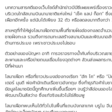
บทความสารคดีของเว็บไซต์สำนักข่าวบีบีซีเผยแพร่เรื่องร
บริเวณใกล้สนามบินนานาชาติแห่งใหม่ “เช็ค แลป ก็อก” ซึ
เผือกอีกครั้ง แต่นับได้เพียง 32 ตัว หรือลดลงมากถึงกว่า
สาเหตุที่ทำให้ฝูงโลมาเผือกตามพื้นที่ชายฝั่งฮ่องกงลดจำนวน
ชายฝั่งทะเล รวมถึงการถมทะเลสร้างสนามบินและพัฒนาอสัง
ด้านการประมง เพราะชาวประมงไม่ชอบ
ตัวอย่างของปัญหา อาทิ การจราจรทางน้ำคับคั่งบริเวณชาย
สะพานและเครือข่ายถนนเชื่อมโยงจุดต่างๆ ล้วนส่งผลกระทบถ
ปีที่ผ่านมา
โลมาเผือก หรือที่ชาวประมงฮ่องกงเรียก “ฮัค ไค” หรือ “ป
เตอร์ มุนดี พ่อค้านักเดินเรือชาวอังกฤษ ซึ่งทำธุรกิจค้าใบชา
ข้อมูลโลมาชนิดนี้ถูกศึกษาเพิ่มขึ้นเรื่อยๆ จนรู้ว่าสีอ่อนของโล
พัฒนาเป็นสีสว่าง ซึ่งแท้จริงแล้วไม่ใช่สีชมพู
โลมาเผือกพบเห็นได้ทั่วไปในพื้นที่แถบบังกลาเทศ บรูไน จี