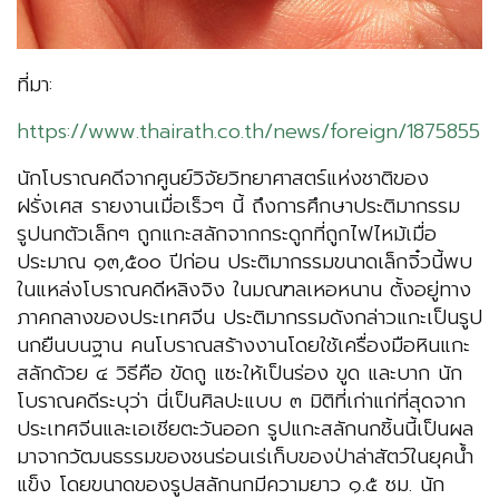
ที่มา:
https://www.thairath.co.th/news/foreign/1875855
นักโบราณคดีจากศูนย์วิจัยวิทยาศาสตร์แห่งชาติของ
ฝรั่งเศส รายงานเมื่อเร็วๆ นี้ ถึงการศึกษาประติมากรรม
รูปนกตัวเล็กๆ ถูกแกะสลักจากกระดูกที่ถูกไฟไหม้เมื่อ
ประมาณ ๑๓,๕๐๐ ปีก่อน ประติมากรรมขนาดเล็กจิ๋วนี้พบ
ในแหล่งโบราณคดีหลิงจิง ในมณฑลเหอหนาน ตั้งอยู่ทาง
ภาคกลางของประเทศจีน ประติมากรรมดังกล่าวแกะเป็นรูป
นกยืนบนฐาน คนโบราณสร้างงานโดยใช้เครื่องมือหินแกะ
สลักด้วย ๔ วิธีคือ ขัดถู แซะให้เป็นร่อง ขูด และบาก นัก
โบราณคดีระบุว่า นี่เป็นศิลปะแบบ ๓ มิติที่เก่าแก่ที่สุดจาก
ประเทศจีนและเอเชียตะวันออก รูปแกะสลักนกชิ้นนี้เป็นผล
มาจากวัฒนธรรมของชนร่อนเร่เก็บของป่าล่าสัตว์ในยุคน้ำ
แข็ง โดยขนาดของรูปสลักนกมีความยาว ๑.๕ ซม. นัก