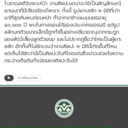
โบราณคดีวิเคราะห์ว่า งานศิลปะนกน่าจะใช้เป็นสัญลักษณ์
แทนนกที่มีเสียงร้องไพเราะ ทั้งนี้ รูปแกะสลัก ๓ มิติที่เก่า
แก่ที่สุดค้นพบก่อนหน้า ทำจากงาช้างแมมมอธอายุ
๔๐,๐๐๐ ปี พบในทางตอนใต้ของประเทศเยอรมนี แต่รูป
สลักนกตัวขนาดเล็กนี้ถูกทำขึ้นอย่างเชี่ยวชาญจากกระดูก
ของสัตว์เลี้ยงลูกด้วยนม และไม่ปรากฏชื่อว่าใครเป็นผู้แกะ
สลัก อีกทั้งก็ไม่ชัดเจนว่างานศิลปะ ๓ มิตินี้เกิดขึ้นที่ไหน
แต่เห็นได้ชัดว่านี่เป็นศิลปะจีนที่โดดเด่นซึ่งน่าจะช่วยไขความ
กระจ่างถึงต้นกำเนิดของศิลปะจีนได้
ข่าวสิ่งแวดล้อม