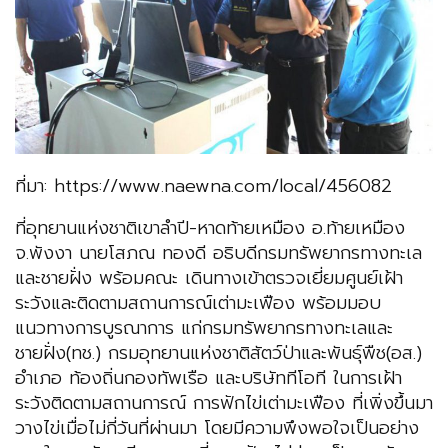
ที่มา: https://www.naewna.com/local/456082
ที่อุทยานแห่งชาติเขาลำปี-หาดท้ายเหมือง อ.ท้ายเหมือง
จ.พังงา นายโสภณ ทองดี อธิบดีกรมทรัพยากรทางทะเล
และชายฝั่ง พร้อมคณะ เดินทางเข้าตรวจเยี่ยมศูนย์เฝ้า
ระวังและติดตามสถานการณ์เต่ามะเฟือง พร้อมมอบ
แนวทางการบูรณาการ แก่กรมทรัพยากรทางทะเลและ
ชายฝั่ง(ทช.) กรมอุทยานแห่งชาติสัตว์ป่าและพันธุ์พืช(อส.)
อำเภอ ท้องถิ่นกองทัพเรือ และบริษัททีโอที ในการเฝ้า
ระวังติดตามสถานการณ์ การฟักไข่เต่ามะเฟือง ที่เพิ่งขึ้นมา
วางไข่เมื่อไม่กี่วันที่ผ่านมา โดยมีความพึงพอใจเป็นอย่าง