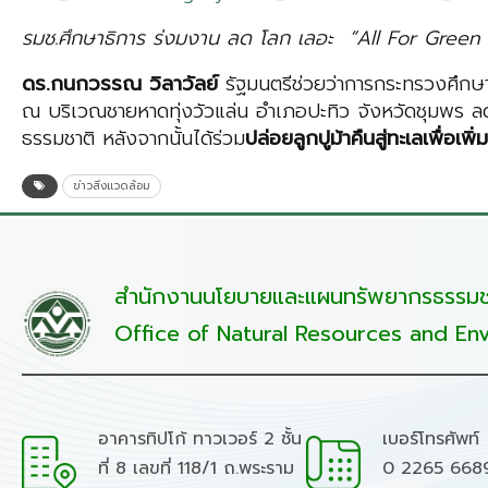
รมช.ศึกษาธิการ ร่งมงาน ลด โลก เลอะ “All For Green ชุม
ดร.กนกวรรณ วิลาวัลย์
รัฐมนตรีช่วยว่าการกระทรวงศึกษา
ณ บริเวณชายหาดทุ่งวัวแล่น อำเภอปะทิว จังหวัดชุมพร ลด
ธรรมชาติ หลังจากนั้นได้ร่วม
ปล่อยลูกปูม้าคืนสู่ทะเลเพื่อ
ข่าวสิ่งแวดล้อม
สำนักงานนโยบายและแผนทรัพยากรธรรมชา
Office of Natural Resources and Env
อาคารทิปโก้ ทาวเวอร์ 2 ชั้น
เบอร์โทรศัพท์
ที่ 8 เลขที่ 118/1 ถ.พระราม
0 2265 668