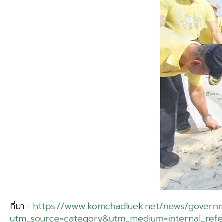
ที่มา :
https://www.komchadluek.net/news/govern
utm_source=category&utm_medium=internal_refe