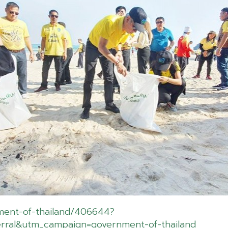
ment-of-thailand/406644?
rral&utm_campaign=government-of-thailand