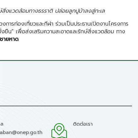
สิ่งแวดล้อมทางธรราติ ปล่อยลูกปูม้าลงสู่ทะเล
วงการท่องเที่ยวและกีฬา ร่วมเป็นประธานเปิดงานโครงการ
งยืน” เพื่อส่งเสริมความสะอาดและรักษ์สิ่งแวดล้อม ทาง
วณชายหาด
มล
ติดต่อเรา
raban@onep.go.th