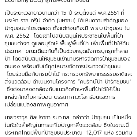
Economy:BCG) สู่การพัฒนาที่ยั่งยืน
เป็นระยะเวลายาวนานกว่า 15 ปี ระบุตั้งแต่ พ.ศ.2551 ที่
บริษัท ราช กรุ๊ป จำกัด (มหาชน) ได้เห็นความสำคัญของ
ป่าชุมชนมาโดยตลอด ตั้งแต่ก่อนที่จะมี พ.ร.บ.ป่าชุมชน ใน
พ.ศ. 2562 โดยเข้าไปสนับสนุนให้ประชาชนในพื้นที่ป่า
ชุมชนต่างๆ ดูแลอนุรักษ์ ฟื้นฟูพื้นที่ป่า เพิ่มพื้นที่ป่าให้กับ
ประเทศ ขณะเดียวกันก็เป็นช่วยหยุดยั้งการบุกรุกทำลาย
ป่า โดยสนับสนุนให้ชุมชนเข้ามาบริหารจัดการป่าชุมชนของ
ตนเอง พร้อมกับใช้กุศโลบายจัดการประกวดป่าชุมชน
โดยร่วมมือกับกรมป่าไม้ กระทรวงทรัพยากรธรรมชาติและ
สิ่งแวดล้อม ดำเนินงานโครงการ “คนรักษ์ป่า ป่ารักชุมชน”
ซึ่งต่อมาสอดคล้องกับแนวคิดรักษาพื้นที่ป่าไว้ให้เป็น
แหล่งกักเก็บคาร์บอน บรรเทาภาวะโลกร้อนและการ
เปลี่ยนแปลงสภาพภูมิอากาศ
นายวราวุธ ศิลปอาชา รมว.ทส. กล่าวว่า ป่าชุมชน เป็นหนึ่ง
ในหัวใจสำคัญในการแก้ไขปัญหาสิ่งแวดล้อม ซึ่งในขณะนี้
ประเทศไทยมีพื้นที่ป่าชุมชนประมาณ 12,017 แห่ง รวมกับ