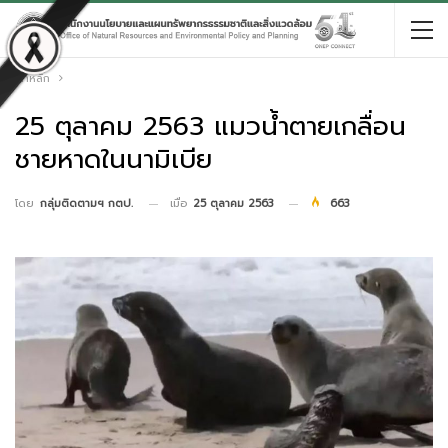
หน้าหลัก
25 ตุลาคม 2563 แมวน้ำตายเกลื่อน
ชายหาดในนามิเบีย
เมื่อ
25 ตุลาคม 2563
663
โดย
กลุ่มติดตามฯ กตป.