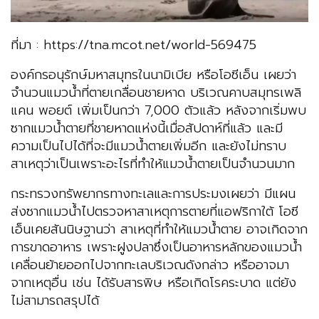
ที่มา : https://tna.mcot.net/world-569475
องค์กรอนุรักษ์มหาสมุทรในนามิเบีย หรือโอซีเอ็น เผยว่า
จำนวนแมวน้ำที่ตายเกลื่อนชายหาด บริเวณคาบสมุทรเพลิ
แคน พอยต์ เพิ่มเป็นกว่า 7,000 ตัวแล้ว หลังจากเริ่มพบ
ซากแมวน้ำตายที่ชายหาดแห่งนี้เมื่อสัปดาห์ที่แล้ว และมี
ความเป็นไปได้ที่จะมีแมวน้ำตายเพิ่มอีก และยังไม่ทราบ
สาเหตุว่าเป็นเพราะอะไรที่ทำให้แมวน้ำตายเป็นจำนวนมาก
กระทรวงทรัพยากรทางทะเลและการประมงเผยว่า มีแผน
ส่งซากแมวน้ำไปตรวจหาสาเหตุการตายที่แอฟริกาใต้ โอซี
เอ็นเคยสันนิษฐานว่า สาเหตุที่ทำให้แมวน้ำตาย อาจเกิดจาก
การขาดอาหาร เพราะฝูงปลาซึ่งเป็นอาหารหลักของแมวน้ำ
เคลื่อนย้ายออกไปจากทะเลบริเวณดังกล่าว หรืออาจมา
จากเหตุอื่น เช่น ได้รับสารพิษ หรือเกิดโรคระบาด แต่ยัง
ไม่สามารถสรุปได้