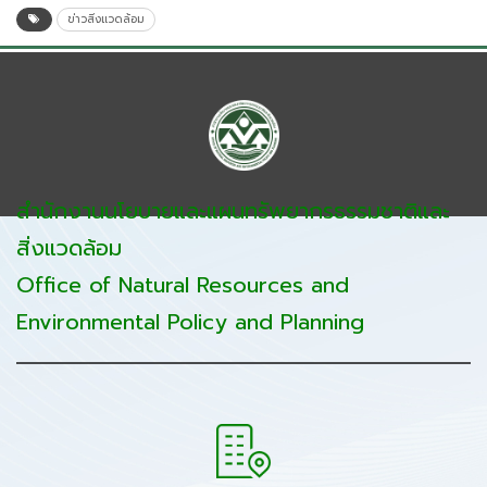
ข่าวสิ่งแวดล้อม
สำนักงานนโยบายและแผนทรัพยากรธรรมชาติและ
สิ่งแวดล้อม
Office of Natural Resources and
Environmental Policy and Planning