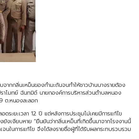
ระทบจากกลิ่นเหม็นของกำมะถันจนทำให้ชาวบ้านบางรายต้อง
ปราโมทย์ ฉันทมิต์ นายกองค์การ​บริหาร​ส่วน​ตำบลหนอง
 ม.9 ต.หนองละลอก
ตลอดระยะเวลา 12 ปี แต่หลังการประชุมไม่เคยมีการแก้ไข
ังเงียบหาย “ยืนยันว่ากลิ่นเหม็นที่เกิดขึ้นมาจากโรงงานนี้
ัดเจนในการแก้ไข จึงได้ลงรายชื่อผู้ที่ได้รับผลกระทบรวบรวม