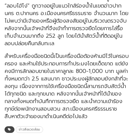
“ลอบไอ้โง่” ถูกวางอยู่ในแนวใกล้ร่องน้ำในเขตอ่าวปาก
นคร ต.ปากนคร อ.เมืองนครศรีธรรมราช จำนวนมาก โดย
ไม่พบว่ามีเจ้าของหรือผู้ต้องสงสัยอยู่ในบริเวณตรวจจับ
หลังจากนั้นเจ้าหน้าที่จึงเข้าทำการตรวจยึดโดยการไล่รื้อ
เก็บจำนวนมากถึง 252 ลูก โดยได้นำสัตว์น้ำที่ติดอยู่ใน
ลอบปล่อยคืนกลับทะเล
สำหรับเครื่องมือชนิดนี้เป็นเครื่องมือต้องห้ามมีไว้ในครอบ
ครอง และห้ามใช้ประกอบการทำประมงโดยเด็ดขาด แต่ยัง
คงมีการลักลอบขายในราคาลูกละ 800-1,000 บาท มูลค่า
ทั้งหมดกว่า 2.5 แสนบาท ชาวประมงผู้ลักลอบยังกล้าที่จะ
ลงทุน เนื่องจากการใช้เครื่องมือชนิดนี้สามารถจับสัตว์น้ำ
ได้ทุกชนิด และทุกขนาด หลังจากนั้นเจ้าหน้าที่ได้นำของ
กลางทั้งหมดทำบันทึกการตรวจยึด และนำความเข้าร้อง
ทุกข์ต่อพนักงานสอบสวน สภ.เมืองนครศรีธรรมราช
สืบหาตัวเจ้าของมาดำเนินคดีต่อไปแล้ว
ข่าวสิ่งแวดล้อม