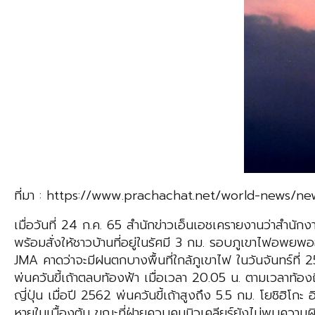
ที่มา : https://www.prachachat.net/world-news/n
เมื่อวันที่ 24 ก.ค. 65 สำนักข่าวเอ็นเอชเครายงานว่าสำนักง
พร้อมสั่งให้ชาวบ้านที่อยู่ในรัศมี 3 กม. รอบภูเขาไฟอพยพออ
JMA คาดว่าจะมีฝนตกบางพื้นที่ใกล้ภูเขาไฟ ในวันจันทร์ที่ 2
พ่นควันขี้เถ้าตลบท้องฟ้า เมื่อเวลา 20.05 น. ตามเวลาท้องถ
ญี่ปุ่น เมื่อปี 2562 พ่นควันขี้เถ้าสูงถึง 5.5 กม. โยชิฮิ
หายในเบื้องต้น ขณะที่ฝ่ายควบคุมนิวเคลียร์ยังไม่พบความผิด