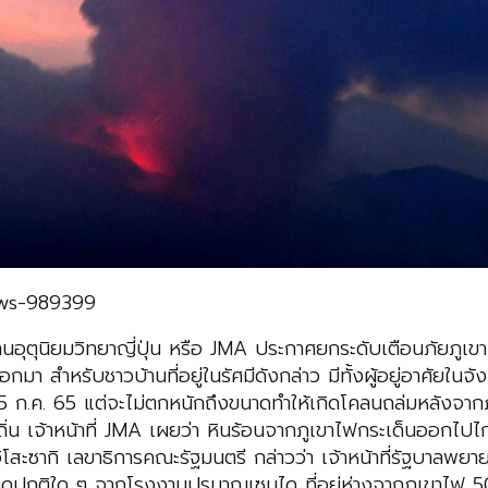
ews-989399
านอุตุนิยมวิทยาญี่ปุ่น หรือ JMA ประกาศยกระดับเตือนภัยภูเขา
กมา สำหรับชาวบ้านที่อยู่ในรัศมีดังกล่าว มีทั้งผู้อยู่อาศัยใน
5 ก.ค. 65 แต่จะไม่ตกหนักถึงขนาดทำให้เกิดโคลนถล่มหลังจากภูเข
ิ่น เจ้าหน้าที่ JMA เผยว่า หินร้อนจากภูเขาไฟกระเด็นออกไปไกล
โกะ อิโสะซากิ เลขาธิการคณะรัฐมนตรี กล่าวว่า เจ้าหน้าที่รัฐบ
ปกติใด ๆ จากโรงงานปรมาณูเซนได ที่อยู่ห่างจากภูเขาไฟ 50 กม. 