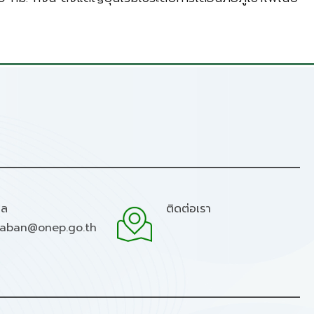
มล
ติดต่อเรา
raban@onep.go.th