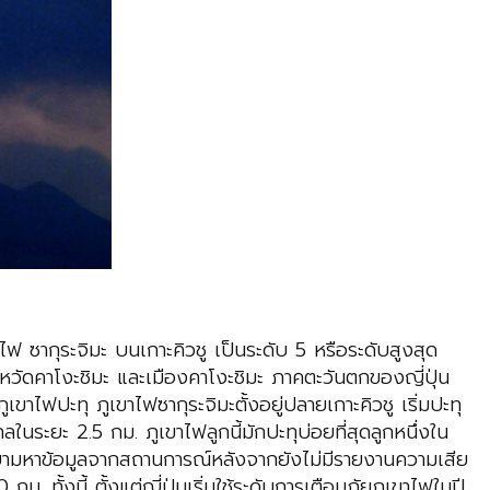
ไฟ ซากุระจิมะ บนเกาะคิวชู เป็นระดับ 5 หรือระดับสูงสุด
จังหวัดคาโงะชิมะ และเมืองคาโงะชิมะ ภาคตะวันตกของญี่ปุ่น
าไฟปะทุ ภูเขาไฟซากุระจิมะตั้งอยู่ปลายเกาะคิวชู เริ่มปะทุ
ในระยะ 2.5 กม. ภูเขาไฟลูกนี้มักปะทุบ่อยที่สุดลูกหนึ่งใน
าลพยายามหาข้อมูลจากสถานการณ์หลังจากยังไม่มีรายงานความเสีย
ทั้งนี้ ตั้งแต่ญี่ปุ่นเริ่มใช้ระดับการเตือนภัยภูเขาไฟในปี