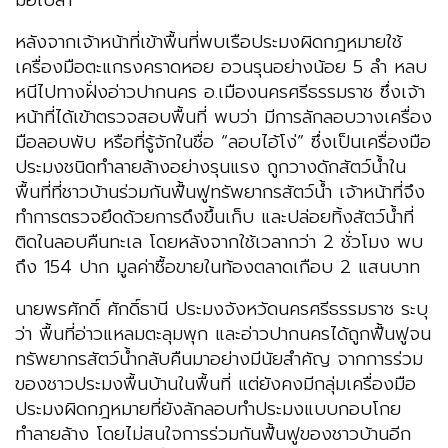
มือเปล่า
หลังจากเจ้าหน้าที่เข้าพื้นที่พบเรือประมงผิดกฎหมายใช้
เครื่องมือตะแกรงคราดหอย อวนรุนอย่างน้อย 5 ลำ หลบ
หนีไปทางฝั่งอ่าวปากนคร อ.เมืองนครศรีธรรมราช ซึ่งเจ้า
หน้าที่ได้เข้าตรวจสอบพื้นที่ พบว่า มีการลักลอบวางเครื่อง
มือลอบพับ หรือที่รู้จักในชื่อ “ลอบไอ้โง่” ซึ่งเป็นเครื่องมือ
ประมงชนิดทำลายล้างอย่างรุนแรง ถูกวางดักสัตว์น้ำใน
พื้นที่ที่ชาวบ้านร่วมกันฟื้นฟูทรัพยากรสัตว์น้ำ เจ้าหน้าที่จึง
ทำการตรวจยึดด้วยการดึงขึ้นเก็บ และปล่อยทิ้งสัตว์น้ำที่
ติดในลอบคืนทะเล โดยหลังจากใช้เวลากว่า 2 ชั่วโมง พบ
ถึง 154 ปาก มูลค่าซื้อขายในท้องตลาดเกือบ 2 แสนบาท
นายพรศักดิ์ ศักดิ์ธานี ประมงจังหวัดนครศรีธรรมราช ระบุ
ว่า พื้นที่อ่าวแหลมตะลุมพุก และอ่าวปากนครได้ถูกฟื้นฟูจน
ทรัพยากรสัตว์น้ำกลับคืนมาอย่างมีนัยสำคัญ จากการร่วม
ของชาวประมงพื้นบ้านในพื้นที่ แต่ยังคงมีกลุ่มเครื่องมือ
ประมงผิดกฎหมายที่ยังลักลอบทำประมงแบบกอบโกย
ทำลายล้าง โดยไม่สนใจการร่วมกันฟื้นฟูของชาวบ้านอีก