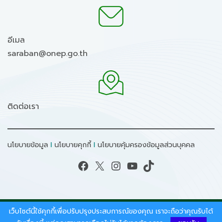
อีเมล
saraban@onep.go.th
ติดต่อเรา
นโยบายข้อมูล
I
นโยบายคุกกี้
I
นโยบายคุ้มครองข้อมูลส่วนบุคคล
Facebook
X
Instagram
YouTube
TikTok
เว็บไซต์นี้ใช้คุกกี้เพื่อปรับปรุงประสบการณ์ของคุณ เราจะถือว่าคุณรับได้
สงวนลิขสิทธิ์ © 2026 - สำนักงานนโยบายและแผน