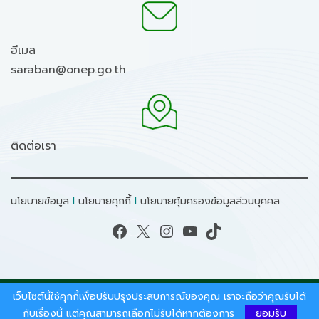
อีเมล
saraban@onep.go.th
ติดต่อเรา
นโยบายข้อมูล
I
นโยบายคุกกี้
I
นโยบายคุ้มครองข้อมูลส่วนบุคคล
Facebook
X
Instagram
YouTube
TikTok
เว็บไซต์นี้ใช้คุกกี้เพื่อปรับปรุงประสบการณ์ของคุณ เราจะถือว่าคุณรับได้
สงวนลิขสิทธิ์ © 2026 - สำนักงานนโยบายและแผน
ทรัพยากรธรรมชาติและสิ่งแวดล้อม.
กับเรื่องนี้ แต่คุณสามารถเลือกไม่รับได้หากต้องการ
ยอมรับ