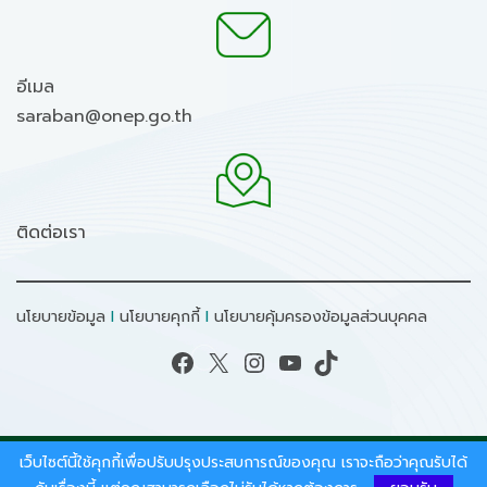
อีเมล
saraban@onep.go.th
ติดต่อเรา
นโยบายข้อมูล
I
นโยบายคุกกี้
I
นโยบายคุ้มครองข้อมูลส่วนบุคคล
Facebook
X
Instagram
YouTube
TikTok
เว็บไซต์นี้ใช้คุกกี้เพื่อปรับปรุงประสบการณ์ของคุณ เราจะถือว่าคุณรับได้
สงวนลิขสิทธิ์ © 2026 - สำนักงานนโยบายและแผน