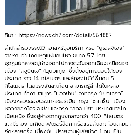
ที่มา : https://news.ch7.com/detail/564887
สำนักสำรวจธรณีวิทยาสหรัฐอเมริกา หรือ “ยูเอสจีเอส”
รายงานว่า เกิดเหตุแผ่นดินไหว ขนาด 5.7 โดย
จุดศูนย์กลางอยู่ห่างออกไปทางตะวันออกเฉียงเหนือของ
เมือง “ลจูบินเจ” (Ljubinje) ซึ่งตั้งอยู่ทางตอนใต้ของ
ประเทศ ราว 14 กิโลเมตร และลึกลงไปใต้พื้นดิน 5
กิโลเมตร โดยแรงสั่นสะเทือน สามารถรู้สึกได้ในหลาย
ประเทศ ทั่วคาบสมุทร “บอลข่าน” อาทิกรุง “เบลเกรด”
เมืองหลวงของประเทศเซอร์เบีย, กรุง “ซาเกร็บ” เมือง
หลวงของโครเอเชีย และกรุง “สกอเปีย” ประเทศมาซิโด
เนียเหนือ ซึ่งอยู่ห่างจากศูนย์กลางกว่า 400 กิโลเมตร
และมีรายงานเกิดอาฟเตอร์ช็อก หรือแรงสั่นสะเทือนตามมา
อีกหลายครั้ง เบื้องต้น มีรายงานผู้เสียชีวิต 1 คน เป็น