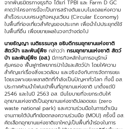
จากพันธมิตรทางธุรกิจ ได้แก่ TPBI และ Farm D GC
คาดว่าโครงการนี้จะเป็นการสร้างต้นแบบโมเดลแห่งความ
สำเร็จระบบเศรษฐกิจหมุนเวียน (Circular Economy)
ในพื้นที่ท่องเที่ยวสำคัญของประเทศ เพื่อนำไปประยุกต์ใช้
ในพื้นที่อื่น เพื่อขยายผลในวงกว้างต่อไป
นายธัญญา เนติธรรมกุล อธิบดีกรมอุทยานแห่งชาติ
สัตว์ป่า และพันธุ์พืช
กล่าวว่า
กรมอุทยานแห่งชาติ สัตว์
ป่า และพันธุ์พืช (อส.)
มีภารกิจหลักในการอนุรักษ์
คุ้มครอง ฟื้นฟูทรัพยากรป่าไม้และสัตว์ป่า โดยให้ความ
สำคัญแก่เรื่องสิ่งแวดล้อม และจริงจังกับการจัดการขยะ
โดยเฉพาะขยะพลาสติกที่กำลังเป็นปัญหาทั่วโลก ทั้งนี้ อส.
ประกาศห้ามนำโฟมเข้าพื้นที่อุทยานแห่งชาติ มาตั้งแต่ปี
2546 และในปี 2563 อส. มีนโยบายที่จะยกระดับให้
อุทยานแห่งชาติเป็นอุทยานแห่งชาติปลอดขยะ (zero
waste national park) และความร่วมมือในการดำเนิน
งานภายใต้บันทึกข้อตกลงความร่วมมือ (MOU) ครั้งนี้ อส.
คัดเลือกอุทยานแห่งชาติเขาใหญ่เป็นพื้นที่นำร่องในการ