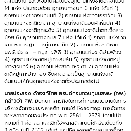
ดำเนินงาน และจะขยายผลไปยังอุทยานแห่งชาติอีกจำนวน
14 แห่ง ประกอบด้วย อุทยานทางบก 6 แห่ง ได้แก่ 1)
อุทยานแห่งชาติอินทนนท์ 2) อุทยานแห่งชาติเอราวัณ 3)
อุทยานแห่งชาติเขาสก อุทยานแห่งชาติดอยผ้าห่มปก 4)
อุทยานแห่งชาติภูกระดึง 5) อุทยานแห่งชาติน้ำตกเจ็ดสาว
น้อย 6) อุทยานทางทะเล 7 แห่ง ได้แก่ 1) อุทยานแห่งชาติ
เขาแหลมหญ้า – หมู่เกาะเสม็ด 2) อุทยานแห่งชาติหาด
นพรัตน์ธารา – หมู่เกาะพีพี 3) อุทยานแห่งชาติอ่าวพังงา
4) อุทยานแห่งชาติหมู่เกาะสิมิลัน 5) อุทยานแห่งชาติหมู่
เกาะสุรินทร์ 6) อุทยานแห่งชาติ ตะรุเตา 7) อุทยานแห่ง
ชาติหมู่เกาะอ่างทอง ซึ่งคาดว่าจะเป็นอุทยานแห่งชาติ
ต้นแบบให้กับอุทยานแห่งชาติทั่วประเทศต่อไป
นายประลอง ดำรงค์ไทย อธิบดีกรมควบคุมมลพิษ
(คพ.)
กล่าวว่า คพ.
มีบทบาทภารกิจในการกำหนดนโยบายในการ
บริหารจัดการขยะพลาสติก ภายใต้ Roadmap การจัดการ
ขยะพลาสติกของประเทศ พ.ศ. 2561 – 2573 โดยมีเป้า
หมายที่ 1 คือ ลด และเลิกใช้พลาสติกแบบใช้ครั้งเดียวทิ้ง
3 ชนิด ในปี 2562 ได้แก่ แคปซีล พลาสติกผสมสารอ็อก