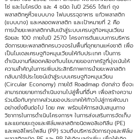
โซ่ และไมโครบีด และ 4 ชนิด ในปี 2565 ได้แก่ ถุง
พลาสติกหูหิ้วแบบบาง โฟมบรรจุอาหาร แก้วพลาสติก
(แบบบาง) และหลอดพลาสติก และเป้าหมายที่ 2 คือ
การนำขยะพลาสติกกลับเข้าสู่ระบบเศรษฐกิจหมุนเวียน
ร้อยละ 100 ภายในปี 2570 โครงการต้นแบบการบริหาร
จัดการขยะพลาสติกครบวงจรในพื้นที่อุทยานแห่งชาติ เพื่อ
เป็นโมเดลเศรษฐกิจหมุนเวียนให้กับประเทศ เป็นการ
ดำเนินงานที่สอดคล้องกับนโยบายของภาครัฐที่มุ่งเน้นให้
ความสำคัญในการเพิ่มประสิทธิภาพการนำขยะพลาสติก
กลับมาใช้ประโยชน์เข้าสู่ระบบเศรษฐกิจหมุนเวียน
(Circular Economy) ภายใต้ Roadmap ดังกล่าว ซึ่งจะ
สามารถขยายการดำเนินงานไปสู่พื้นที่อื่นๆ เพื่อสร้างความ
ร่วมมือกับทุกภาคส่วนของประเทศให้ก้าวไปสู่การพัฒนา
อย่างยั่งยืนต่อไป โดย คพ. พร้อมให้การสนับสนุนทาง
วิชาการในการดำเนินโครงการฯ ในการส่งเสริมการจัดเก็บ
และแยกขยะถุงและฟิล์มพลาสติกชนิดพอลิเอทิลีน (PE)
และพอลิโพรไพลีน (PP) รวมถึงบริหารจัดการถุงและฟิล์ม
พลาสติกชนิด PE และ PP ให้เกิดมูลค่าเพิ่ม เพื่อให้เกิด