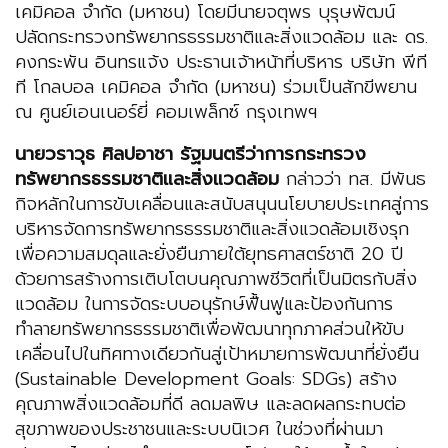
เคมิคอล จำกัด (มหาชน) โดยมีนายจตุพร บุรุษพัฒน์
ปลัดกระทรวงทรัพยากรธรรมชาติและสิ่งแวดล้อม และ ดร.
คงกระพัน อินทรแจ้ง ประธานเจ้าหน้าที่บริหาร บริษัท พีที
ที โกลบอล เคมิคอล จำกัด (มหาชน) ร่วมเป็นสักขีพยาน
ณ ศูนย์เอนเนอร์ยี่ คอมเพล็กซ์ กรุงเทพฯ
นายวราวุธ ศิลปอาชา
รัฐมนตรีว่าการกระทรวง
ทรัพยากรธรรมชาติและสิ่งแวดล้อม
กล่าวว่า ทส. มีพันธ
กิจหลักในการขับเคลื่อนและสนับสนุนนโยบายประเทศสู่การ
บริหารจัดการทรัพยากรธรรมชาติและสิ่งแวดล้อมเชิงรุก
เพื่อความสมดุลและยั่งยืนภายใต้ยุทธศาสตร์ชาติ 20 ปี
ด้วยการสร้างการเติบโตบนคุณภาพชีวิตที่เป็นมิตรกับสิ่ง
แวดล้อม ในการจัดระบบอนุรักษ์ฟื้นฟูและป้องกันการ
ทำลายทรัพยากรธรรมชาติเพื่อพัฒนาทุกภาคส่วนให้ขับ
เคลื่อนไปในทิศทางเดียวกันสู่เป้าหมายการพัฒนาที่ยั่งยืน
(Sustainable Development Goals: SDGs) สร้าง
คุณภาพสิ่งแวดล้อมที่ดี ลดมลพิษ และลดผลกระทบต่อ
สุขภาพของประชาชนและระบบนิเวศ ในช่วงที่ผ่านมา