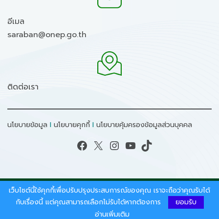
อีเมล
saraban@onep.go.th
ติดต่อเรา
นโยบายข้อมูล
I
นโยบายคุกกี้
I
นโยบายคุ้มครองข้อมูลส่วนบุคคล
Facebook
X
Instagram
YouTube
TikTok
เว็บไซต์นี้ใช้คุกกี้เพื่อปรับปรุงประสบการณ์ของคุณ เราจะถือว่าคุณรับได้
สงวนลิขสิทธิ์ © 2026 - สำนักงานนโยบายและแผน
ทรัพยากรธรรมชาติและสิ่งแวดล้อม.
กับเรื่องนี้ แต่คุณสามารถเลือกไม่รับได้หากต้องการ
ยอมรับ
อ่านเพิ่มเติม