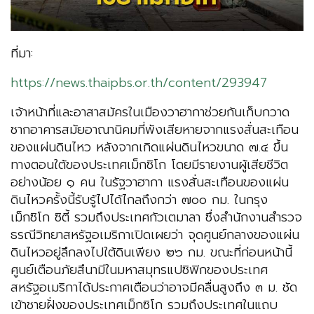
ที่มา:
https://news.thaipbs.or.th/content/293947
เจ้าหน้าที่และอาสาสมัครในเมืองวาฮากาช่วยกันเก็บกวาด
ซากอาคารสมัยอาณานิคมที่พังเสียหายจากแรงสั่นสะเทือน
ของแผ่นดินไหว หลังจากเกิดแผ่นดินไหวขนาด ๗.๔ ขึ้น
ทางตอนใต้ของประเทศเม็กซิโก โดยมีรายงานผู้เสียชีวิต
อย่างน้อย ๑ คน ในรัฐวาฮากา แรงสั่นสะเทือนของแผ่น
ดินไหวครั้งนี้รับรู้ไปได้ไกลถึงกว่า ๗๐๐ กม. ในกรุง
เม็กซิโก ซิตี้ รวมถึงประเทศกัวเตมาลา ซึ่งสำนักงานสำรวจ
ธรณีวิทยาสหรัฐอเมริกาเปิดเผยว่า จุดศูนย์กลางของแผ่น
ดินไหวอยู่ลึกลงไปใต้ดินเพียง ๒๖ กม. ขณะที่ก่อนหน้านี้
ศูนย์เตือนภัยสึนามีในมหาสมุทรแปซิฟิกของประเทศ
สหรัฐอเมริกาได้ประกาศเตือนว่าอาจมีคลื่นสูงถึง ๓ ม. ซัด
เข้าชายฝั่งของประเทศเม็กซิโก รวมถึงประเทศในแถบ