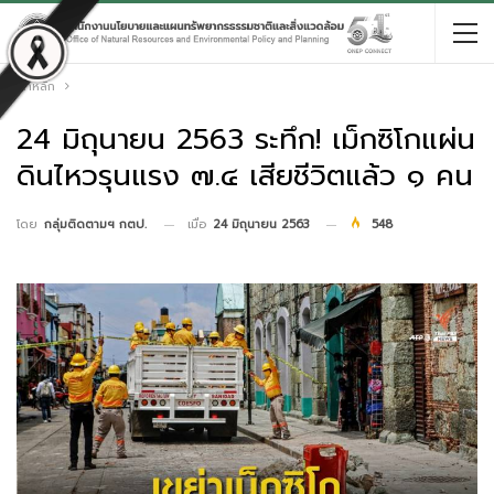
หน้าหลัก
24 มิถุนายน 2563 ระทึก! เม็กซิโกแผ่น
ดินไหวรุนแรง ๗.๔ เสียชีวิตแล้ว ๑ คน
เมื่อ
24 มิถุนายน 2563
548
โดย
กลุ่มติดตามฯ กตป.