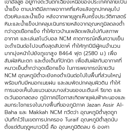
เขาอัลลูซ อยู่ทางตะวันตกเฉียงเหนือของประเทศกลายเป็น
น้ำแข็ง ตามปกติมีสภาพอากาศที่แห้งแล้งถูกปกคลุมไป
ด้วยหิมะและน้ำแข็ง หลังจากพายุลูกเห็บครั้งประวัติศาสตร์
หิมะและน้ำแข็งปกคลุมเนินทรายหลังจากอุณหภูมิลดลงต่ำ
กว่าจุดเยือกแข็ง ทำให้ชาวบ้านเพลิดเพลินไปกับสภาพ
อากาศ และเล่นสโนว์บอล
NCM คาดการณ์คลื่นความเย็น
จะดำเนินต่อไปจนถึงสุดสัปดาห์ ทำให้ทุกปีมีผู้คนจำนวน
มากมุ่งหน้าไปยังภูเขาสูง 8464 ฟุต (2580 ม.) เพื่อ
สัมผัสหิมะตก และตั้งเต็นท์ปิกนิก เพื่อสัมผัสกับอากาศที่
หนาวเย็นต่ำกว่าจุดเยือกแข็ง ในการพยากรณ์รายวัน
NCM อุณหภูมิต่ำจะยังคงดำเนินต่อไปในพื้นที่ส่วนใหญ่
พร้อมกับมีหมอกเมฆฝน และลมพัดปกคลุมผิวดิน ทำให้
การมองเห็นในแนวนอนบางส่วนของมะดีนะห์ ริยาด และ
ตะวันออกลดลง ภูมิภาคมีโอกาสเกิดพายุฝนฟ้าคะนองและ
ลมกระโชกแรงในบางพื้นที่ของภูมิภาค Jazan Assir Al-
Baha และ Makkah NCM ทวีตว่า อุณหภูมิต่ำสุดถูก
บันทึกไว้ในเขตการปกครอง Turaif อุณหภูมิต่ำสุดนับ
ตั้งแต่ต้นฤดูหนาวปีนี้ คือ อุณหภูมิติดลบ 6 องศา