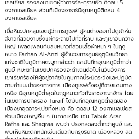
เซลเซียส รองลงมาเขตผู้ว่าการอัล-กุรายยัต ติดลบ 5
องศาเซลเซียส ส่วนที่เมืองอาราร์มีอุณหภูมิติดลบ 4
องศาเซลเซียส
เมื่อหิมะปกคลุมเขตผู้ว่าการทูเรฟ ผู้คนต่างออกไปดูผ้าห่ม
สีขาวที่สวยงามซึ่งแผ่กระจายไปทั่วที่ราบ และภูเขาอันกว้าง
ใหญ่ เพลิดเพลินกับลมหนาวที่สวมเสื้อผ้าหนา ๆ ในฤดู
หนาว Farhan Al-Anzi ผู้อำนวยการศูนย์อุตุนิยมวิทยา
แห่งชาติในภูมิภาคตะบูกกล่าวว่า เราบันทึกอุณหภูมิต่ำกว่า
ศูนย์ หิมะตกในเขตปกครองจะดำเนินต่อไปในวันอังคาร
เขาเรียกร้องให้ผู้อยู่อาศัยในภูมิภาคนี้ระมัดระวังและปฏิบัติ
ตามคำแนะนำของทางการ เมืองทูเรฟตั้งอยู่ที่ชายแดนทาง
เหนือ มีอุณหภูมิต่ำสุดในฤดูหนาวทั่วทั้งราชอาณาจักร โดย
ในเขตการปกครอง Turaif ได้บันทึกอุณหภูมิต่ำสุดของ
เมืองซาอุดิอาระเบียทั้งหมด คือ ติดลบ 12 องศาเซลเซียส
ส่วนเมืองใหญ่อื่น ๆ ในภาคเหนือ เช่น Tabuk Arar
Rafha และ Shaqraa พบว่า ปรอทลดลงต่ำกว่าศูนย์ และ
พบเห็นหิมะตกหนักเช่นเดียวกับกรุงริยาด เมืองหลวง ลด