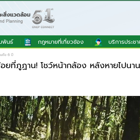
มพันธ์
กฎหมายที่เกี่ยวข้อง
บริการประชา
นถึง 6 ปี
ยที่ภูฏาน! โชว์หน้ากล้อง หลังหายไปนาน