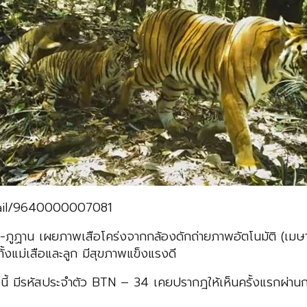
etail/9640000007081
ภูฏาน เผยภาพเสือโคร่งจากกล้องดักถ่ายภาพอัตโนมัติ (เมษา
ทั้งแม่เสือและลูก มีสุขภาพแข็งแรงดี
่งตัวนี้ มีรหัสประจำตัว BTN – 34 เคยปรากฎให้เห็นครั้งแรกผ่