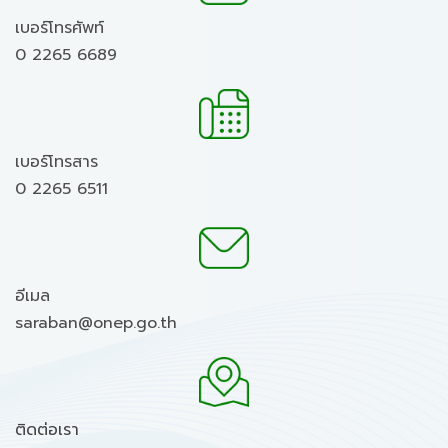
เบอร์โทรศัพท์
0 2265 6689
เบอร์โทรสาร
0 2265 6511
อีเมล
saraban@onep.go.th
ติดต่อเรา