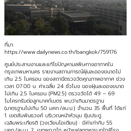
ที่มา:
https://www.dailynews.co.th/bangkok/759176
ศูนย์ประสานงานและแก้ไขปัญหามลพิษทางอากาศใน
กรุงเทพมหานคร รายงานสถานการณ์ฝุ่นละอองขนาดไม่
เกิน 2.5 ไมครอน ของสถานีตรวจวัดคุณภาพอากาศ ช่วง
เวลา 07.00 น. ค่าเฉลี่ย 24 ชั่วโมง ของฝุ่นละอองขนาด
ไม่เกิน 2.5 ไมครอน (PM2.5) ตรวจวัดได้ 49 – 69
ไมโครกรัมต่อลูกบาศก์เมตร พบว่าเกินมาตรฐาน
(มาตรฐานไม่เกิน 50 มคก./ลบ.ม.) จำนวน 35 พื้นที่ ได้แก่
1. เขตสัมพันธวงศ์ บริเวณหน้าหัวมุม ซุ้มประตู
เฉลิมพระเกียรติ (วงเวียนโอเดียน) : มีค่าเท่ากับ 55
มคก./ลบ.ม. 2. เขตพญาไท หน้าแฟลตทหารบกใกล้โรง