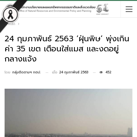
หน้าหลัก
24 กุมภาพันธ์ 2563 ‘ฝุ่นพิษ’ พุ่งเกิน
ค่า 35 เขต เตือนใส่แมส และงดอยู่
กลางแจ้ง
เมื่อ
24 กุมภาพันธ์ 2563
452
โดย
กลุ่มติดตามฯ กตป.