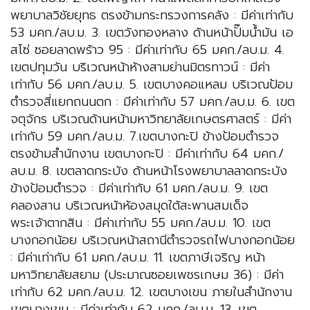
พยาบาลวิชัยยุทธ ตรงข้ามกระทรวงการคลัง : มีค่าเท่ากับ
53 มคก./ลบ.ม. 3. เขตวังทองหลาง ด้านหน้าปั๊มน้ำมัน เอ
สโซ่ ซอยลาดพร้าว 95 : มีค่าเท่ากับ 65 มคก./ลบ.ม. 4.
เขตปทุมวัน บริเวณหน้าห้างสามย่านมิตรทาวน์ : มีค่า
เท่ากับ 56 มคก./ลบ.ม. 5. เขตบางคอแหลม บริเวณป้อม
ตำรวจสี่แยกถนนตก : มีค่าเท่ากับ 57 มคก./ลบ.ม. 6. เขต
จตุจักร บริเวณด้านหน้ามหาวิทยาลัยเกษตรศาสตร์ : มีค่า
เท่ากับ 59 มคก./ลบ.ม. 7.เขตบางกะปิ ข้างป้อมตำรวจ
ตรงข้ามสำนักงาน เขตบางกะปิ : มีค่าเท่ากับ 64 มคก./
ลบ.ม. 8. เขตลาดกระบัง ด้านหน้าโรงพยาบาลลาดกระบัง
ข้างป้อมตำรวจ : มีค่าเท่ากับ 61 มคก./ลบ.ม. 9. เขต
คลองสาน บริเวณหน้าห้องสมุดใต้สะพานสมเด็จ
พระเจ้าตากสิน : มีค่าเท่ากับ 55 มคก./ลบ.ม. 10. เขต
บางกอกน้อย บริเวณหน้าสถานีตำรวจรถไฟบางกอกน้อย
: มีค่าเท่ากับ 61 มคก./ลบ.ม. 11. เขตภาษีเจริญ หน้า
มหาวิทยาลัยสยาม (ประมาณซอยเพชรเกษม 36) : มีค่า
เท่ากับ 62 มคก./ลบ.ม. 12. เขตบางเขน ภายในสำนักงาน
เขตบางเขน : มีค่าเท่ากับ 62 มคก./ลบ.ม. 13. เขต