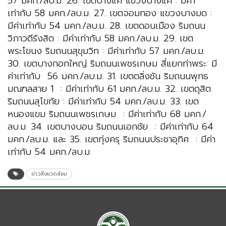
57 มคก./ลบ.ม. 26. เขตบางแค แขวงบางแค : มีค่า
เท่ากับ 58 มคก./ลบ.ม. 27. เขตจอมทอง แขวงบางมด :
มีค่าเท่ากับ 54 มคก./ลบ.ม. 28. เขตดอนเมือง ริมถนน
วิภาวดีรังสิต : มีค่าเท่ากับ 58 มคก./ลบ.ม. 29. เขต
พระโขนง ริมถนนสุขุมวิท : มีค่าเท่ากับ 57 มคก./ลบ.ม.
30. เขตบางกอกใหญ่ ริมถนนเพชรเกษม สี่แยกท่าพระ: มี
ค่าเท่ากับ 56 มคก./ลบ.ม. 31. เขตตลิ่งชัน ริมถนนพุทธ
มณฑลสาย 1 : มีค่าเท่ากับ 61 มคก./ลบ.ม. 32. เขตดุสิต
ริมถนนสุโขทัย : มีค่าเท่ากับ 54 มคก./ลบ.ม. 33. เขต
หนองแขม ริมถนนเพชรเกษม : มีค่าเท่ากับ 68 มคก./
ลบ.ม. 34. เขตบางบอน ริมถนนเอกชัย : มีค่าเท่ากับ 64
มคก./ลบ.ม. และ 35. เขตทุ่งครุ ริมถนนประชาอุทิศ : มีค่า
เท่ากับ 54 มคก./ลบ.ม.
ข่าวสิ่งแวดล้อม