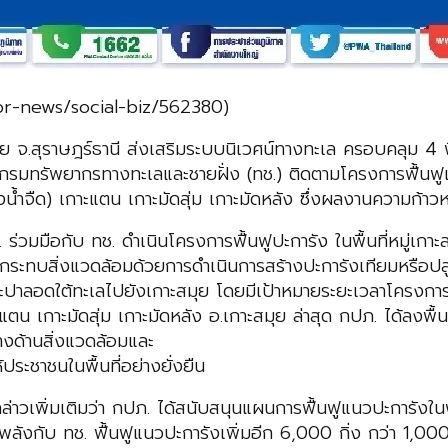
pr-news/social-biz/562380)
ย จ.สุราษฎร์ธานี ส่งเสริมระบบนิเวศน์ทางทะเล ครอบคลุม 4 พื้น
กรมทรัพยากรทางทะเลและชายฝั่ง (ทช.) ติดตามโครงการฟื้นฟูแนว
น้ำจืด) เกาะแตน เกาะมัดสุ่ม เกาะมัดหลัง ซึ่งผลงานความก้าว
ือกับ ทช. ดำเนินโครงการฟื้นฟูปะการัง ในพื้นที่หมู่เกาะสม
ะทบสิ่งแวดล้อมด้วยการดำเนินการสร้างปะการังเทียมหรือปลูกฟื
ะปาลอดใต้ทะเลไปยังเกาะสมุย โดยมีเป้าหมายระยะเวลาโครงการ 
ะแตน เกาะมัดสุ่ม เกาะมัดหลัง อ.เกาะสมุย ล่าสุด กปภ. ได้ลงพื
างด้านสิ่งแวดล้อมและ
ประชาชนในพื้นที่อย่างยั่งยืน
เพิ่มเติมว่า กปภ. ได้สนับสนุนแผนการฟื้นฟูแนวปะการังในพื้
พลังกับ ทช. ฟื้นฟูแนวปะการังเพิ่มอีก 6,000 กิ่ง กว่า 1,000