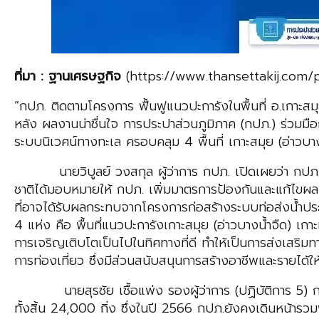
ที่มา : ฐานเศรษฐกิจ
(https://www.thansettakij.com/
”กปภ. ติดตามโครงการ ฟื้นฟูแนวปะการังในพื้นที่ อ.เกาะสมุ
หลัง ผลงานน่าชื่นใจ การประปาส่วนภูมิภาค (กปภ.) ร่วมมือ
ระบบนิเวศน์ทางทะเล ครอบคลุม 4 พื้นที่ เกาะสมุย (อ่าวบาง
นายวิบูลย์ วงสกุล ผู้ว่าการ กปภ. เปิดเผยว่า กปภ. ร่วมม
ชาติได้มอบหมายให้ กปภ. เพิ่มมาตรการป้องกันและแก้ไขผลกร
ที่อาจได้รับผลกระทบจากโครงการก่อสร้างระบบท่อส่งน้ำปร
4 แห่ง คือ พื้นที่แนวปะการังเกาะสมุย (อ่าวบางน้ำจืด) เกา
การเจริญเติบโตเป็นไปในทิศทางที่ดี ทำให้เป็นการส่งเสริมท
การท่องเที่ยว ซึ่งมีส่วนสนับสนุนการสร้างอาชีพและรายได้ให้
นายสุรชัย เชื้อแพ่ง รองผู้ว่าการ (ปฏิบัติการ 5) กล่าว
ทั้งสิ้น 24,000 กิ่ง ซึ่งในปี 2566 กปภ.ยังคงเดินหน้ารวม