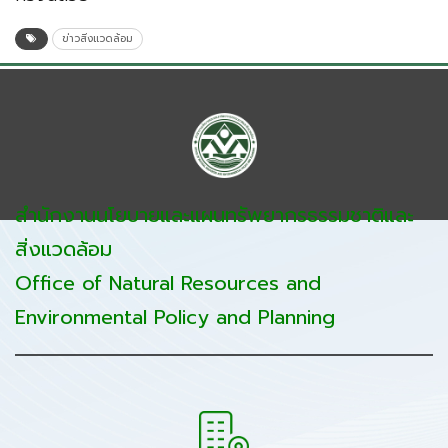
ข่าวสิ่งแวดล้อม
สำนักงานนโยบายและแผนทรัพยากรธรรมชาติและ
สิ่งแวดล้อม
Office of Natural Resources and
Environmental Policy and Planning