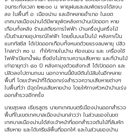
จนกระทั่งเวลา ๒๒.๐๐ น. พายุฝนและลมพัดแรงได้สงบ
ลง ในพื้นที่ อ. เมืองน่าน และอีกหลายอำเภอ ในเขต
เทศบาลเมืองน่านได้มีพายุพัดหลังคาบ้านเปิดออก หาย
เกือบทั้งหลัง ร้านเสถียรการไฟฟ้า บ้านครึ่งปูนครึ่งไม้
เป็นร้านขายอุปกรณ์ไฟฟ้า โดยชั้นบนเป็นไม้ หลังคาเป็น
แมททัลชีส ได้เปิดออกเกือบทั้งหมดด้วยแรงลมพายุ ปลิว
ไกลกว่า ๓๐ ม. ทำให้ภายในบ้าน ห้องนอน และ เครื่องใช้
ไฟฟ้าเปียกน้ำฝน ซึ่งยังไม่ทราบความเสียหาย และที่บ้านไม้
เก่าอายุกว่า ๘๐ ปี หลังคามุงด้วยสังกะสี ได้เปิดออก และ
ปลิวลงไปตามถนน นอกจากนนี้ยังมีต้นไม้ล้มในอีกหลาย
พื้นที่ โดยเจ้าหน้าที่ได้ออกเร่งสำรวจความเสียหายต่างๆ
ในพื้นที่ว่า มีจุดไหนเสียหายบ้าง โดยให้ทางหัวหน้าบ้านเร่ง
ออกสำรวจอีกครั้ง
นายสุรพล เธียรสูตร นายกเทศมนตรีเมืองน่านออกสำรวจ
พื้นที่ในเขตเทศบาลเมืองน่านกล่าวว่า ในส่วนของในขต
เทศบาลเมืองน่านได้ส่งเจ้าหน้าที่ออกสำรวจต้นไม้ที่ล้มหัก
เสียหาย และได้เครียล์พื้นที่ออกให้ และในส่วนของบ้าน