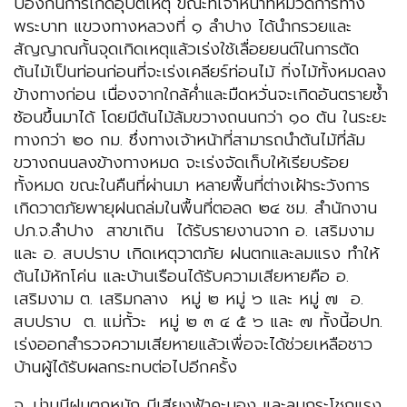
ป้องกันการเกิดอุบัติเหตุ ขณะที่เจ้าหน้าที่หมวดการทาง
พระบาท แขวงทางหลวงที่ ๑ ลำปาง ได้นำกรวยและ
สัญญาณกั้นจุดเกิดเหตุแล้วเร่งใช้เลื่อยยนต์ในการตัด
ต้นไม้เป็นท่อนก่อนที่จะเร่งเคลียร์ท่อนไม้ กิ่งไม้ทั้งหมดลง
ข้างทางก่อน เนื่องจากใกล้ค่ำและมืดหวั่นจะเกิดอันตรายซ้ำ
ซ้อนขึ้นมาได้ โดยมีต้นไม้ล้มขวางถนนกว่า ๑๐ ต้น ในระยะ
ทางกว่า ๒๐ กม. ซึ่งทางเจ้าหน้าที่สามารถนำต้นไม้ที่ล้ม
ขวางถนนลงข้างทางหมด จะเร่งจัดเก็บให้เรียบร้อย
ทั้งหมด ขณะในคืนที่ผ่านมา หลายพื้นที่ต่างเฝ้าระวังการ
เกิดวาตภัยพายุฝนถล่มในพื้นที่ตอลด ๒๔ ชม. สำนักงาน
ปภ.จ.ลำปาง สาขาเถิน ได้รับรายงานจาก อ. เสริมงาม
และ อ. สบปราบ เกิดเหตุวาตภัย ฝนตกและลมแรง ทำให้
ต้นไม้หักโค่น และบ้านเรือนได้รับความเสียหายคือ อ.
เสริมงาม ต. เสริมกลาง หมู่ ๒ หมู่ ๖ และ หมู่ ๗ อ.
สบปราบ ต. แม่กั้วะ หมู่ ๒ ๓ ๔ ๕ ๖ และ ๗ ทั้งนี้อปท.
เร่งออกสำรวจความเสียหายแล้วเพื่อจะได้ช่วยเหลือชาว
บ้านผู้ได้รับผลกระทบต่อไปอีกครั้ง
จ. น่านมีฝนตกหนัก มีเสียงฟ้าคะนอง และลมกระโชกแรง